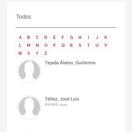
Todos
Colaborador
Todos
Compilador
Compiladora
A
B
C
D
E
F
G
H
I
J
K
Coordinador
L
M
N
O
P
Q
R
S
T
U
V
Editor
W
X
Y
Z
Editora
Tejada Álamo, Guillermo
Escritor
Escritora
Ilustrador
Téllez, José Luis
Prologuista
MADRID, 1944
Traductor
Traductora