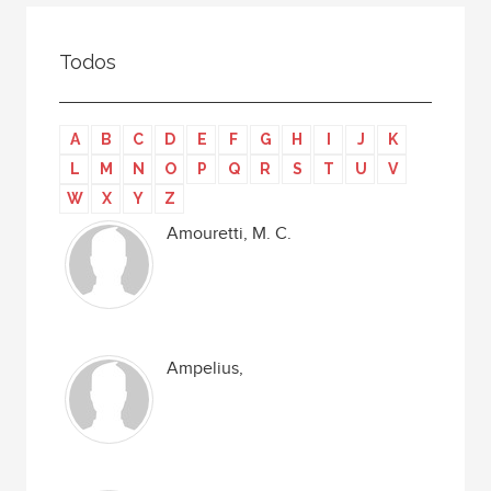
Todos
Colaborador
Todos
Compilador
Compiladora
A
B
C
D
E
F
G
H
I
J
K
Coordinador
L
M
N
O
P
Q
R
S
T
U
V
Editor
W
X
Y
Z
Editora
Amouretti, M. C.
Escritor
Escritora
Ilustrador
Ampelius,
Prologuista
Traductor
Traductora