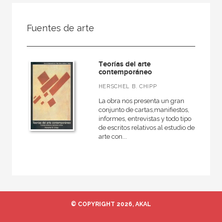
FILTRADO POR:
Fuentes de arte
Ciencias humanas y sociales
Filosofía
Teorías del arte
General
contemporáneo
HERSCHEL B. CHIPP
La obra nos presenta un gran
conjunto de cartas,manifiestos,
MATERIAS
informes, entrevistas y todo tipo
de escritos relativos al estudio del
Estética
arte con...
Ética
Medieval
Moderna
Filosofía y crítica de la cultura
© COPYRIGHT 2026, AKAL
Contemporánea