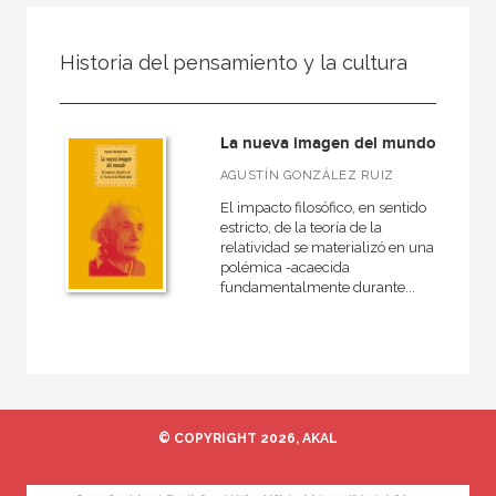
FILTRADO POR:
Historia del pensamiento y la cultura
Ciencias naturales y técnicas
Física y Química
La nueva imagen del mundo
AGUSTÍN GONZÁLEZ RUIZ
El impacto filosófico, en sentido
MATERIAS
estricto, de la teoría de la
relatividad se materializó en una
Matemáticas
polémica -acaecida
fundamentalmente durante...
Física y Química
Astronomía
Biología, Medio Ambiente y Geología
© COPYRIGHT 2026, AKAL
NUESTRAS COLECCIONES