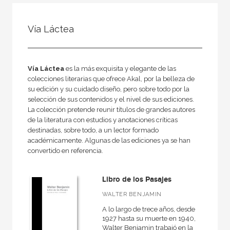
FILTRADO POR:
Vía Láctea
Ciencias humanas y sociales
Filosofía
General
Vía Láctea
es la más exquisita y elegante de las
colecciones literarias que ofrece Akal, por la belleza de
su edición y su cuidado diseño, pero sobre todo por la
selección de sus contenidos y el nivel de sus ediciones.
La colección pretende reunir títulos de grandes autores
MATERIAS
de la literatura con estudios y anotaciones críticas
destinadas, sobre todo, a un lector formado
Estética
académicamente. Algunas de las ediciones ya se han
convertido en referencia.
Ética
Medieval
Libro de los Pasajes
Moderna
WALTER BENJAMIN
Filosofía y crítica de la cultura
A lo largo de trece años, desde
1927 hasta su muerte en 1940,
Contemporánea
Walter Benjamin trabajó en la