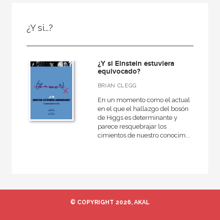
FILTRADO POR:
¿Y si...?
Ciencias naturales y técnicas
Física y Química
¿Y si Einstein estuviera
equivocado?
BRIAN CLEGG
MATERIAS
En un momento como el actual
en el que el hallazgo del bosón
Matemáticas
de Higgs es determinante y
parece resquebrajar los
Física y Química
cimientos de nuestro conocim...
Astronomía
Biología, Medio Ambiente y Geología
© COPYRIGHT 2026, AKAL
NUESTRAS COLECCIONES