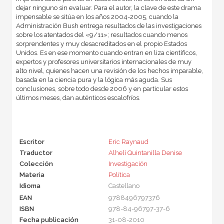
dejar ninguno sin evaluar. Para el autor, la clave de este drama
impensable se sitúa en los años 2004-2005, cuando la
Administración Bush entrega resultados de las investigaciones
sobre los atentados del «9/11»; resultados cuando menos
sorprendentes y muy desacreditados en el propio Estados
Unidos. Es en ese momento cuando entran en liza científicos,
expertos y profesores universitarios internacionales de muy
alto nivel, quienes hacen una revisión de los hechos imparable,
basada en la ciencia pura y la lógica más aguda. Sus
conclusiones, sobre todo desde 2006 y en particular estos
últimos meses, dan auténticos escalofríos.
Escritor
Eric Raynaud
Traductor
Alhelí Quintanilla Denise
Colección
Investigación
Materia
Política
Idioma
Castellano
EAN
9788496797376
ISBN
978-84-96797-37-6
Fecha publicación
31-08-2010