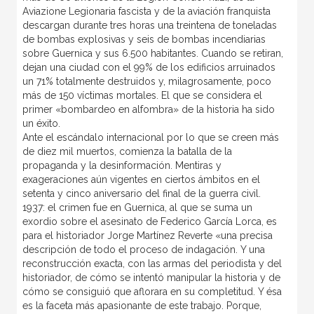
Aviazione Legionaria fascista y de la aviación franquista
descargan durante tres horas una treintena de toneladas
de bombas explosivas y seis de bombas incendiarias
sobre Guernica y sus 6.500 habitantes. Cuando se retiran,
dejan una ciudad con el 99% de los edificios arruinados
un 71% totalmente destruidos y, milagrosamente, poco
más de 150 víctimas mortales. El que se considera el
primer «bombardeo en alfombra» de la historia ha sido
un éxito.
Ante el escándalo internacional por lo que se creen más
de diez mil muertos, comienza la batalla de la
propaganda y la desinformación. Mentiras y
exageraciones aún vigentes en ciertos ámbitos en el
setenta y cinco aniversario del final de la guerra civil.
1937: el crimen fue en Guernica, al que se suma un
exordio sobre el asesinato de Federico García Lorca, es
para el historiador Jorge Martínez Reverte «una precisa
descripción de todo el proceso de indagación. Y una
reconstrucción exacta, con las armas del periodista y del
historiador, de cómo se intentó manipular la historia y de
cómo se consiguió que aflorara en su completitud. Y ésa
es la faceta más apasionante de este trabajo. Porque,