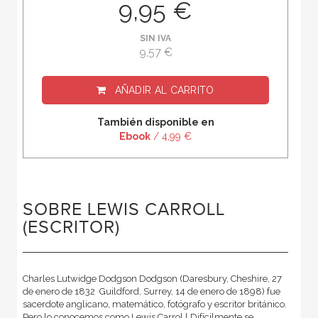
9,95 €
SIN IVA
9,57 €
AÑADIR AL CARRITO
También disponible en
Ebook
/ 4,99 €
SOBRE LEWIS CARROLL
(ESCRITOR)
Charles Lutwidge Dodgson Dodgson (Daresbury, Cheshire, 27
de enero de 1832  Guildford, Surrey, 14 de enero de 1898) fue
sacerdote anglicano, matemático, fotógrafo y escritor británico.
Pero lo conocemos como Lewis Carrol.l Difícilmente se