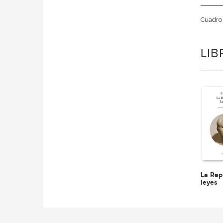
Cuadro 
LI
La Rep
leyes