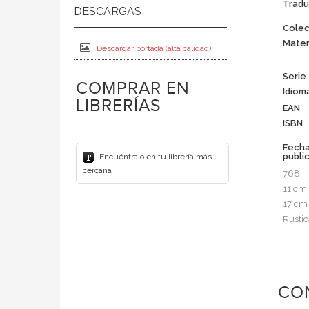
Tradu
Colec
Mater
Descargar portada (alta calidad)
Serie
COMPRAR EN
Idiom
LIBRERÍAS
EAN
ISBN
Fech
publi
Encuéntralo en tu librería más
cercana
768
11 cm
17 cm
Rústic
CO