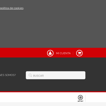
política de cookies
.
MI CUENTA
NES SOMOS?