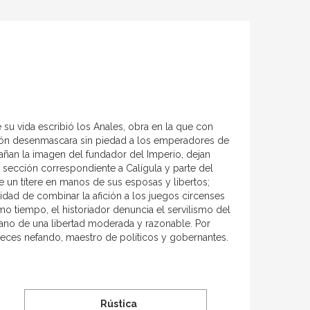
 de su vida escribió los Anales, obra en la que con
inión desenmascara sin piedad a los emperadores de
pañan la imagen del fundador del Imperio, dejan
la sección correspondiente a Calígula y parte del
e un títere en manos de sus esposas y libertos;
idad de combinar la afición a los juegos circenses
o tiempo, el historiador denuncia el servilismo del
itiano de una libertad moderada y razonable. Por
 veces nefando, maestro de políticos y gobernantes.
Rústica