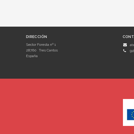
DIRECCIÓN
CONT
Sector Foresta nº 1
at
28760
Tres Cantos
91
España