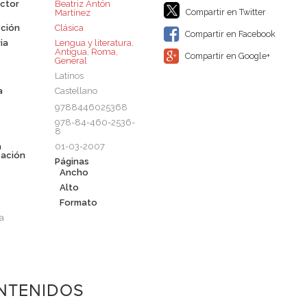
ctor
Beatriz Antón
Compartir en Twitter
Martínez
ción
Clásica
Compartir en Facebook
ia
Lengua y literatura
,
Antigua
,
Roma
,
Compartir en Google+
General
Latinos
a
Castellano
9788446025368
978-84-460-2536-
8
a
01-03-2007
cación
Páginas
Ancho
Alto
Formato
a
NTENIDOS