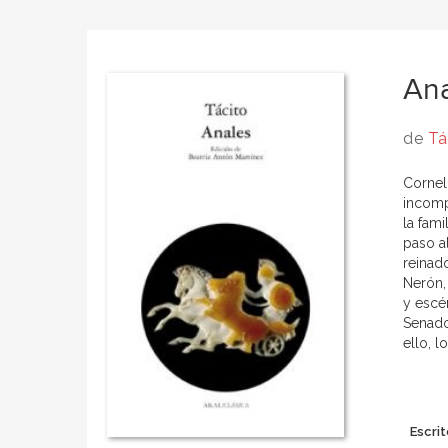
An
de
Tá
Corneli
incomp
la fam
paso al
reinad
Nerón,
y escé
Senado,
ello, 
Escrit