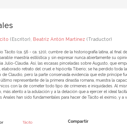
ales
cito
(Escritor),
Beatriz Antón Martínez
(Traductor)
o Tácito (ca. 56 - ca. 120), cumbre de la historiografía latina, al final
arable maestría estilística y sin expresar nunca abiertamente su op
ilia Julio-Claudia. Así, las escasas pinceladas sobre Augusto, que em
 elaborado retrato del cruel e hipócrita Tiberio; se ha perdido toda 
o de Claudio, pero la parte conservada evidencia que este príncipe fu
 último representante de la primera dinastía romana, muestra la capac
nicos con la de cometer todo tipo de crímenes e iniquidades. Al mism
 más atento a la adulación y a la delación que a ejercer el ideal tac
los Anales han sido fundamentales para hacer de Tácito el eximio, y a
or
Tácito