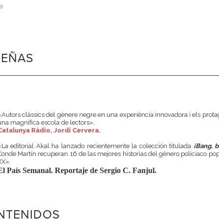
a
SEÑAS
«Autors clàssics del gènere negre en una experiència innovadora i els protag
una magnífica escola de lectors».
Catalunya Ràdio, Jordi Cervera.
«La editorial Akal ha lanzado recientemente la colección titulada
¡Bang, b
Conde Martín recuperan 16 de las mejores historias del género policiaco popu
XX».
El País Semanal. Reportaje de Sergio C. Fanjul.
NTENIDOS