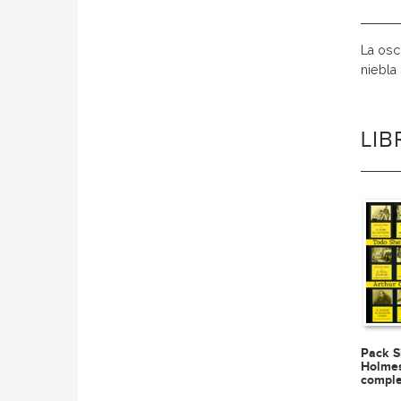
La osc
niebla
LI
Pack S
Holmes
comple