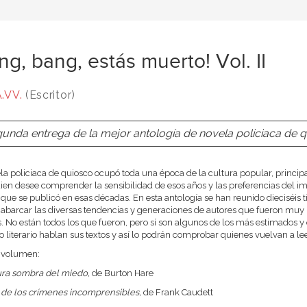
ng, bang, estás muerto! Vol. II
.VV.
(Escritor)
unda entrega de la mejor antología de novela policiaca de q
la policiaca de quiosco ocupó toda una época de la cultura popular, principa
ien desee comprender la sensibilidad de esos años y las preferencias del ima
ue se publicó en esas décadas. En esta antología se han reunido dieciséis tí
 abarcar las diversas tendencias y generaciones de autores que fueron muy 
s. No están todos los que fueron, pero sí son algunos de los más estimados y
vo literario hablan sus textos y así lo podrán comprobar quienes vuelvan a lee
 volumen:
ura sombra del miedo,
de Burton Hare
 de los crímenes incomprensibles,
de Frank Caudett