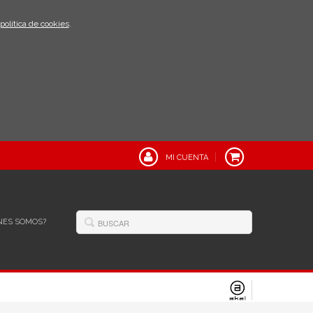
política de cookies
.
MI CUENTA
NES SOMOS?