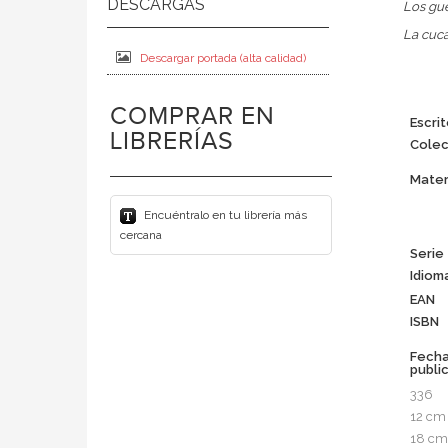
Los gue
La cuc
Descargar portada (alta calidad)
COMPRAR EN
Escrit
LIBRERÍAS
Colec
Mater
Encuéntralo en tu librería más
cercana
Serie
Idiom
EAN
ISBN
Fech
publi
336
12 cm
18 cm