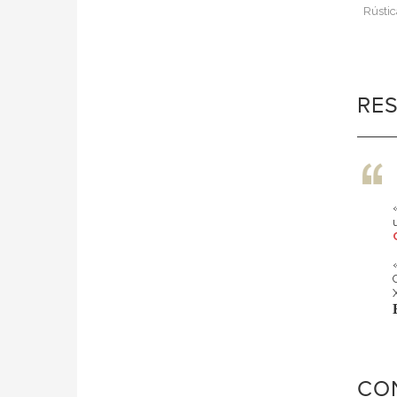
Rústic
RE
CO