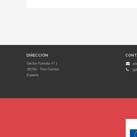
DIRECCIÓN
CONT
Sector Foresta nº 1
at
28760
Tres Cantos
91
España