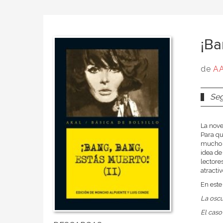
¡Ba
de
AA
Seg
La nove
Para qu
mucho q
idea de
lectore
atracti
En este
La osc
El caso