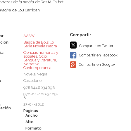
rreros de la niebla,
de Ros M. Talbot
aracha,
de Lou Carrigan
or
AA.VV.
ción
Básica de Bolsillo 
Compartir en Twitter
Serie Novela Negra
ia
Ciencias humanas y
Compartir en Facebook
sociales
,
Ocio
,
Lengua y literatura
,
Narrativa
,
Compartir en Google+
Contemporánea
Novela Negra
a
Castellano
9788446034698
978-84-460-3469-
8
a
23-04-2012
cación
Páginas
Ancho
Alto
Formato