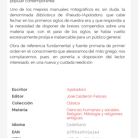
popular contemporánea.
Uno de los mejores manuales mitográficos es, sin duda, la
denominada
Biblioteca
de (Pseudo-)Apolodoro, que cabe
fechar en los primeros siglos de nuestra era y que respondía a
la necesidad de disponer de breves compendios sobre una
materia que, con el paso de los siglos, se había vuelto
excesivamente prolija e inabarcable para un público general.
Obra de referencia fundamental y fuente primaria de primer
orden en el conocimiento que atesoramos del mito griego, nos
complacemos, pues, en ponerla a disposición del lector
interesado, en una nueva y cuidada reedición.
Escritor
Apolodoro
Editor
José Calderón Felices
Colección
Clásica
Materia
Ciencias humanas y sociales
,
Religión
,
Mitología y religiones
antiguas
Idioma
Castellano
EAN
9788446054344