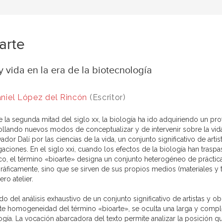
arte
y vida en la era de la biotecnología
niel López del Rincón
(Escritor)
e la segunda mitad del siglo xx, la biología ha ido adquiriendo un pr
ollando nuevos modos de conceptualizar y de intervenir sobre la vid
ador Dalí por las ciencias de la vida, un conjunto significativo de arti
gaciones. En el siglo xxi, cuando los efectos de la biología han trasp
ico, el término «bioarte» designa un conjunto heterogéneo de prácticas
ráficamente, sino que se sirven de sus propios medios (materiales y 
ro atelier.
do del análisis exhaustivo de un conjunto significativo de artistas y o
te homogeneidad del término «bioarte», se oculta una larga y compleja
ogía. La vocación abarcadora del texto permite analizar la posición 