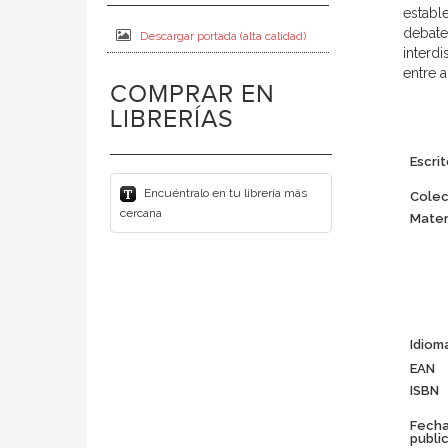
establ
debates
Descargar portada (alta calidad)
interdi
entre 
COMPRAR EN
LIBRERÍAS
Escrit
Encuéntralo en tu librería más
Colec
cercana
Mater
Idiom
EAN
ISBN
Fech
publi