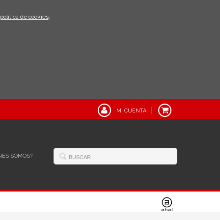
política de cookies
.
MI CUENTA
NES SOMOS?