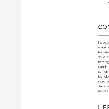
CO
Introdu
materia
las cie
de la r
heterog
Fundame
contemp
tecnolo
integra
de la b
negras 
LI