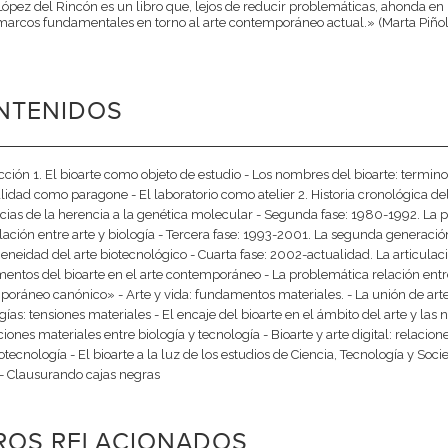
López del Rincón es un libro que, lejos de reducir problemáticas, ahonda en l
marcos fundamentales en torno al arte contemporáneo actual.» (Marta Piño
NTENIDOS
cción 1. El bioarte como objeto de estudio - Los nombres del bioarte: termino
lidad como paragone - El laboratorio como atelier 2. Historia cronológica de
ncias de la herencia a la genética molecular - Segunda fase: 1980-1992. La 
elación entre arte y biología - Tercera fase: 1993-2001. La segunda generación
eneidad del arte biotecnológico - Cuarta fase: 2002-actualidad. La articulaci
ntos del bioarte en el arte contemporáneo - La problemática relación entre
oráneo canónico» - Arte y vida: fundamentos materiales. - La unión de arte y
gías: tensiones materiales - El encaje del bioarte en el ámbito del arte y las 
ciones materiales entre biología y tecnología - Bioarte y arte digital: relacion
iotecnología - El bioarte a la luz de los estudios de Ciencia, Tecnología y Soci
- Clausurando cajas negras
BROS RELACIONADOS