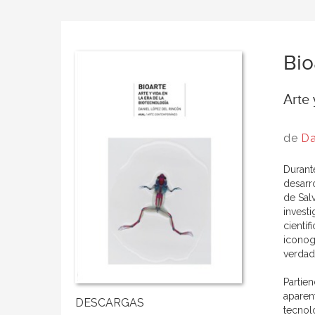
Bio
Arte 
de
Da
Durant
desarr
de Salv
investi
científ
iconog
verdade
Partien
aparen
tecnol