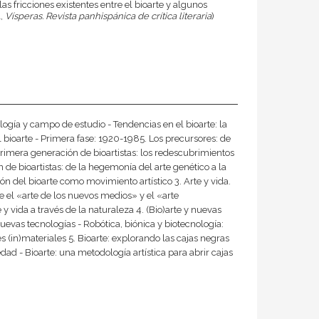
as fricciones existentes entre el bioarte y algunos
l,
Vísperas. Revista panhispánica de crítica literaria
)
logía y campo de estudio - Tendencias en el bioarte: la
l bioarte - Primera fase: 1920-1985. Los precursores: de
primera generación de bioartistas: los redescubrimientos
 de bioartistas: de la hegemonía del arte genético a la
ón del bioarte como movimiento artístico 3. Arte y vida.
 el «arte de los nuevos medios» y el «arte
 vida a través de la naturaleza 4. (Bio)arte y nuevas
nuevas tecnologías - Robótica, biónica y biotecnología:
es (in)materiales 5. Bioarte: explorando las cajas negras
edad - Bioarte: una metodología artística para abrir cajas