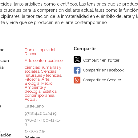
ecidos, tanto artísticos como científicos. Las tensiones que se produc
 cruciales para la comprensión del arte actual, tales como la función 
sciplinares, la teorización de la inmaterialidad en el ámbito del arte 
arte y vida que se producen en el arte contemporáneo.
or
Daniel López del
Rincón
Compartir en Twitter
ción
Arte contemporáneo
ia
Ciencias humanas y
Compartir en Facebook
sociales
,
Ciencias
naturales y técnicas
,
Filosofía
,
Arte
,
Compartir en Google+
Biología, Medio
Ambiente y
Geología
,
Estética
,
Contemporánea
,
Actual
a
Castellano
9788446042419
978-84-460-4241-
9
a
13-10-2015
cación
Páginas