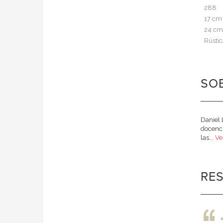
288
17 cm
24 cm
Rústic
SOB
Daniel 
docenci
las...
Ve
RE