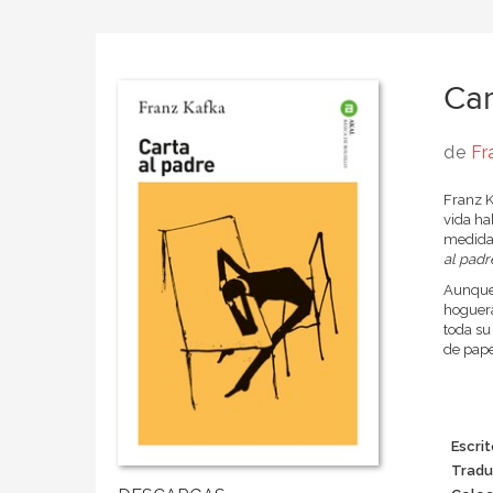
Car
de
Fr
Franz K
vida ha
medida 
al padr
Aunque 
hoguera
toda su
de pape
Escrit
Tradu