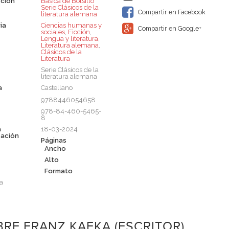
ción
Básica de Bolsillo 
Serie Clásicos de la
Compartir en Facebook
literatura alemana
ia
Ciencias humanas y
Compartir en Google+
sociales
,
Ficción
,
Lengua y literatura
,
Literatura alemana
,
Clásicos de la
Literatura
Serie Clásicos de la
literatura alemana
a
Castellano
9788446054658
978-84-460-5465-
8
a
18-03-2024
cación
Páginas
Ancho
Alto
Formato
a
RE FRANZ KAFKA (ESCRITOR)