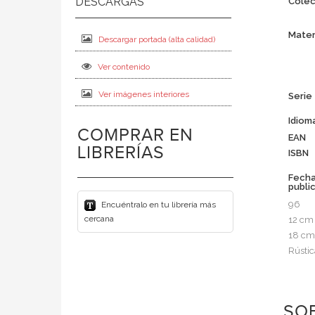
Colec
Mater
Descargar portada (alta calidad)
Ver contenido
Ver imágenes interiores
Serie
Idiom
COMPRAR EN
EAN
LIBRERÍAS
ISBN
Fech
publi
96
Encuéntralo en tu librería más
cercana
12 cm
18 cm
Rústic
SOB