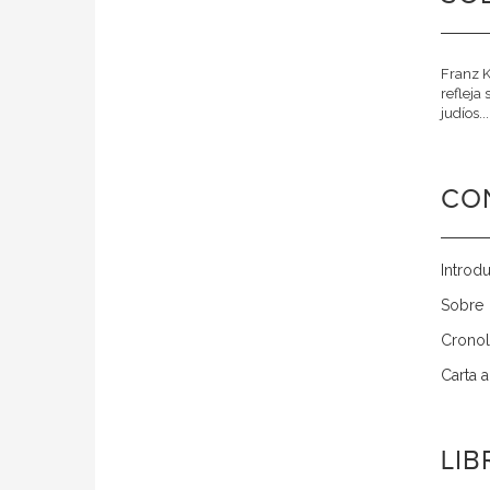
Franz K
refleja
judíos..
CO
Introd
Sobre 
Cronol
Carta 
LI