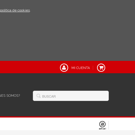
política de cookies
.
MI CUENTA
NES SOMOS?