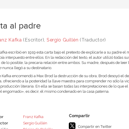
ta al padre
anz Kafka
(Escritor),
Sergio Guillén
(Traductor)
afka escribió en 1919 esta carta bajo el pretexto de explicarle a su padre el m
bía interpuesto entre ellos. En la redacción del texto, el autor utilizó todas 
de lo posible, la precaria relación entre ambos. Su madre, después de leer l
e
nunca llegó a su destinatario.
Kafka encomendó a Max Brod la destrucción de su obra, Brod desoyó el deseo
, ofreciendo a la posteridad la llave maestra para comprender no sólo la vida
 producción literaria. En ella se basan todas las interpretaciones de lo que 
l engomado», es decir, él mismo condenado en la casa paterna.
or
Franz Kafka
ctor
Sergio Guillén
Compartir en Twitter