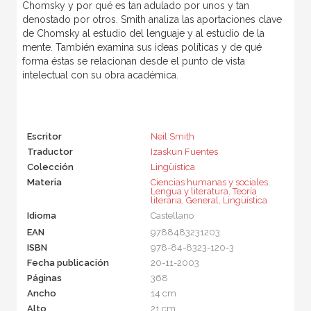
Chomsky y por qué es tan adulado por unos y tan
denostado por otros. Smith analiza las aportaciones clave
de Chomsky al estudio del lenguaje y al estudio de la
mente. También examina sus ideas políticas y de qué
forma éstas se relacionan desde el punto de vista
intelectual con su obra académica.
Escritor
Neil Smith
Traductor
Izaskun Fuentes
Colección
Lingüística
Materia
Ciencias humanas y sociales
,
Lengua y literatura
,
Teoría
literaria
,
General
,
Lingüística
Idioma
Castellano
EAN
9788483231203
ISBN
978-84-8323-120-3
Fecha publicación
20-11-2003
Páginas
368
Ancho
14 cm
Alto
21 cm