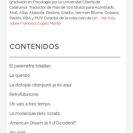
graduado en Psicología por la Universitat Oberta de
Catalunya. Traductor de más de 100 títulos para Acantilado,
Akal, Alba, Atalanta, Destino, Gredos, Herman Blume, Océano,
Paidós, RBA y PUV. Director de la colección de cin...
Ver más
sobre Francisco López Martín
CONTENIDOS
El paràmetre totalitari
La qüestió
La distopia ciberpunk ja és aquí
Retrofuturisme
Un vals a tres temps
La monarquia dels sonats
American Dream
: la fi d’Occident?
No limit