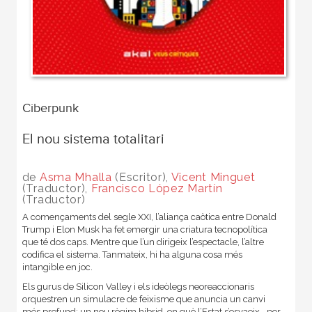
Ciberpunk
El nou sistema totalitari
de
Asma Mhalla
(Escritor),
Vicent Minguet
(Traductor),
Francisco López Martín
(Traductor)
A començaments del segle XXI, l’aliança caòtica entre Donald
Trump i Elon Musk ha fet emergir una criatura tecnopolítica
que té dos caps. Mentre que l’un dirigeix l’espectacle, l’altre
codifica el sistema. Tanmateix, hi ha alguna cosa més
intangible en joc.
Els gurus de Silicon Valley i els ideòlegs neoreaccionaris
orquestren un simulacre de feixisme que anuncia un canvi
més profund: un nou règim híbrid, en què l’Estat s’esvaeix… per