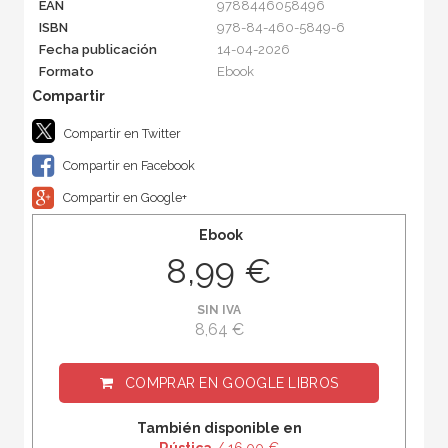
EAN
9788446058496
ISBN
978-84-460-5849-6
Fecha publicación
14-04-2026
Formato
Ebook
Compartir en Twitter
Compartir en Facebook
Compartir en Google+
Ebook
8,99 €
SIN IVA
8,64 €
COMPRAR EN
GOOGLE LIBROS
También disponible en
Rústica
/ 16,00 €