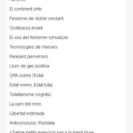
El continent orfe
Feixisme de doble vessant
Civilització errant
El xou del feixisme-simulacre
Tecnologies de masses
Paraules perverses
Llum de gas política
OPA sobre l’Estat
Estat mínim, Estat total
Totalitarisme cognitiu
La carn del món
Llibertat estimada
Anticonclusió: Postdata
1.Tretze petits exercicis per a la ment lliure