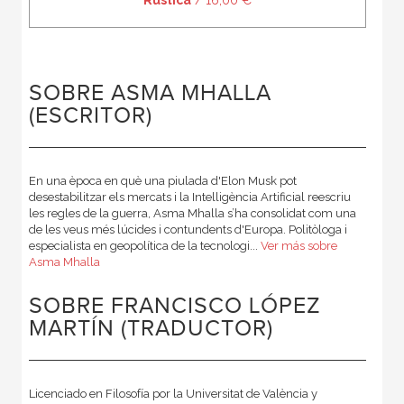
SOBRE ASMA MHALLA
(ESCRITOR)
En una època en què una piulada d'Elon Musk pot
desestabilitzar els mercats i la Intelligència Artificial reescriu
les regles de la guerra, Asma Mhalla s’ha consolidat com una
de les veus més lúcides i contundents d'Europa. Politòloga i
especialista en geopolítica de la tecnologi...
Ver más sobre
Asma Mhalla
SOBRE FRANCISCO LÓPEZ
MARTÍN (TRADUCTOR)
Licenciado en Filosofía por la Universitat de València y