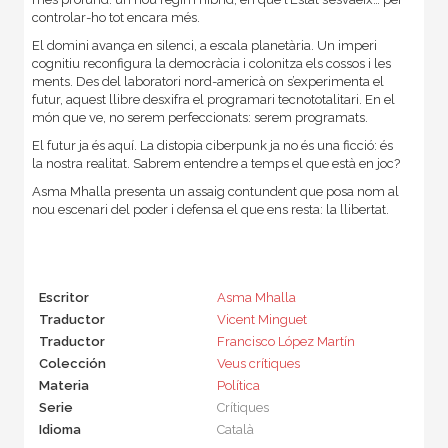
controlar-ho tot encara més.
El domini avança en silenci, a escala planetària. Un imperi
cognitiu reconfigura la democràcia i colonitza els cossos i les
ments. Des del laboratori nord-americà on s’experimenta el
futur, aquest llibre desxifra el programari tecnototalitari. En el
món que ve, no serem perfeccionats: serem programats.
El futur ja és aquí. La distopia ciberpunk ja no és una ficció: és
la nostra realitat. Sabrem entendre a temps el que està en joc?
Asma Mhalla presenta un assaig contundent que posa nom al
nou escenari del poder i defensa el que ens resta: la llibertat.
Escritor
Asma Mhalla
Traductor
Vicent Minguet
Traductor
Francisco López Martín
Colección
Veus crítiques
Materia
Política
Serie
Crítiques
Idioma
Català