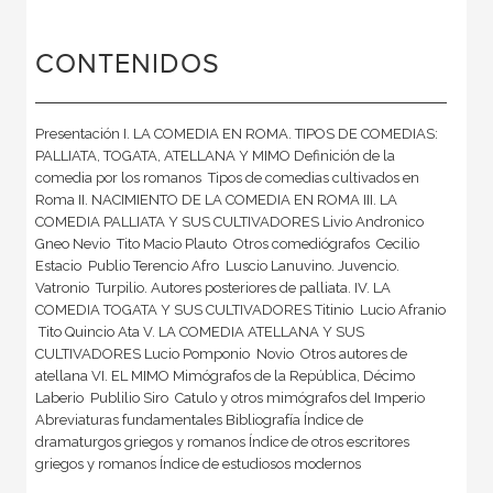
CONTENIDOS
Presentación I. LA COMEDIA EN ROMA. TIPOS DE COMEDIAS:
PALLIATA, TOGATA, ATELLANA Y MIMO Definición de la
comedia por los romanos  Tipos de comedias cultivados en
Roma II. NACIMIENTO DE LA COMEDIA EN ROMA III. LA
COMEDIA PALLIATA Y SUS CULTIVADORES Livio Andronico 
Gneo Nevio  Tito Macio Plauto  Otros comediógrafos  Cecilio
Estacio  Publio Terencio Afro  Luscio Lanuvino. Juvencio.
Vatronio  Turpilio. Autores posteriores de palliata. IV. LA
COMEDIA TOGATA Y SUS CULTIVADORES Titinio  Lucio Afranio
 Tito Quincio Ata V. LA COMEDIA ATELLANA Y SUS
CULTIVADORES Lucio Pomponio  Novio  Otros autores de
atellana VI. EL MIMO Mimógrafos de la República, Décimo
Laberio  Publilio Siro  Catulo y otros mimógrafos del Imperio
Abreviaturas fundamentales Bibliografía Índice de
dramaturgos griegos y romanos Índice de otros escritores
griegos y romanos Índice de estudiosos modernos