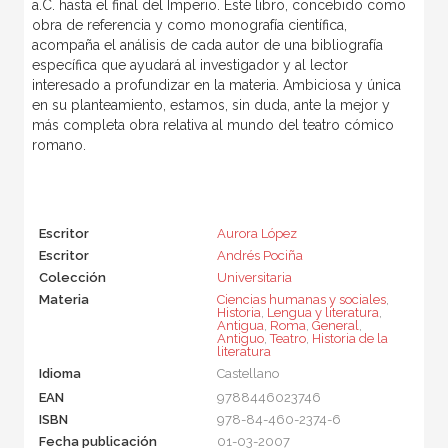
a.C. hasta el final del Imperio. Este libro, concebido como
obra de referencia y como monografía científica,
acompaña el análisis de cada autor de una bibliografía
específica que ayudará al investigador y al lector
interesado a profundizar en la materia. Ambiciosa y única
en su planteamiento, estamos, sin duda, ante la mejor y
más completa obra relativa al mundo del teatro cómico
romano.
Escritor
Aurora López
Escritor
Andrés Pociña
Colección
Universitaria
Materia
Ciencias humanas y sociales
,
Historia
,
Lengua y literatura
,
Antigua
,
Roma
,
General
,
Antiguo
,
Teatro
,
Historia de la
literatura
Idioma
Castellano
EAN
9788446023746
ISBN
978-84-460-2374-6
Fecha publicación
01-03-2007