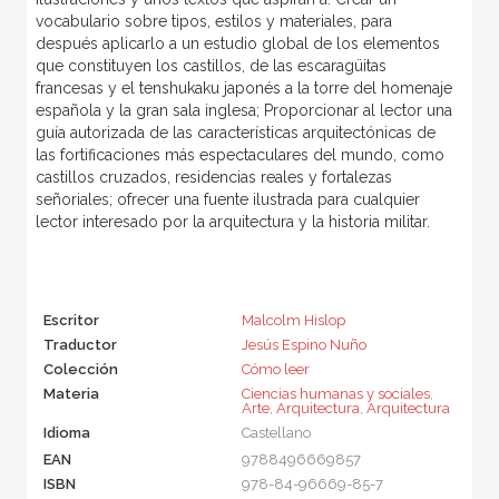
vocabulario sobre tipos, estilos y materiales, para
después aplicarlo a un estudio global de los elementos
que constituyen los castillos, de las escaragüitas
francesas y el tenshukaku japonés a la torre del homenaje
española y la gran sala inglesa; Proporcionar al lector una
guía autorizada de las características arquitectónicas de
las fortificaciones más espectaculares del mundo, como
castillos cruzados, residencias reales y fortalezas
señoriales; ofrecer una fuente ilustrada para cualquier
lector interesado por la arquitectura y la historia militar.
Escritor
Malcolm Hislop
Traductor
Jesús Espino Nuño
Colección
Cómo leer
Materia
Ciencias humanas y sociales
,
Arte
,
Arquitectura
,
Arquitectura
Idioma
Castellano
EAN
9788496669857
ISBN
978-84-96669-85-7