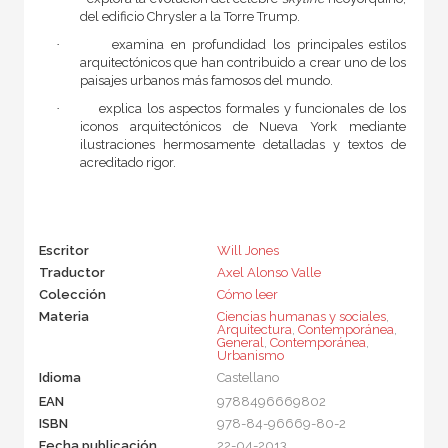
del edificio Chrysler a la Torre Trump.
·
examina en profundidad los principales estilos
arquitectónicos que han contribuido a crear uno de los
paisajes urbanos más famosos del mundo.
·
explica los aspectos formales y funcionales de los
iconos arquitectónicos de Nueva York mediante
ilustraciones hermosamente detalladas y textos de
acreditado rigor.
Escritor
Will Jones
Traductor
Axel Alonso Valle
Colección
Cómo leer
Materia
Ciencias humanas y sociales
,
Arquitectura
,
Contemporánea
,
General
,
Contemporánea
,
Urbanismo
Idioma
Castellano
EAN
9788496669802
ISBN
978-84-96669-80-2
Fecha publicación
22-04-2013