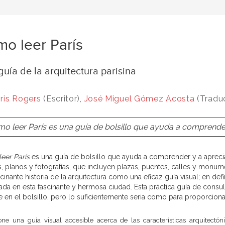
o leer París
uía de la arquitectura parisina
ris Rogers
(Escritor),
José Miguel Gómez Acosta
(Tradu
o leer París es una guía de bolsillo que ayuda a comprender 
eer París
es una guía de bolsillo que ayuda a comprender y a apreciar
s, planos y fotografías, que incluyen plazas, puentes, calles y monu
cinante historia de la arquitectura como una eficaz guía visual; en def
sada en esta fascinante y hermosa ciudad. Esta práctica guía de cons
se en el bolsillo, pero lo suficientemente seria como para proporcio
e una guía visual accesible acerca de las características arquitectón