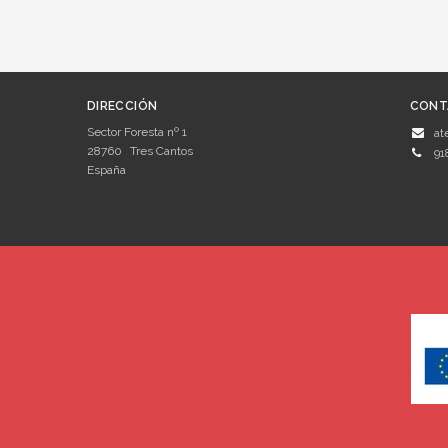
DIRECCIÓN
CONT
Sector Foresta nº 1
at
28760
Tres Cantos
91
España