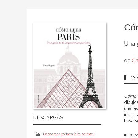
Cóm
Una g
de
Ch
Cóm
Cómo l
dibujo
una fas
intere
llevar
Descargar portada (alta calidad)
■ supon