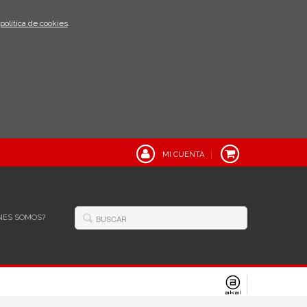
política de cookies
.
MI CUENTA
NES SOMOS?