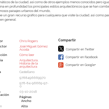
ticos de la ciudad, así como de otros ejemplos menos conocidos pero igu
na en profundidad los principales estilos arquitectónicos que se han combi
mosos paisajes urbanos del mundo,
e un gran recurso gráfico para cualquiera que visite la ciudad, así como para
 en general.
or
Chris Rogers
ctor
José Miguel Gómez
Compartir en Twitter
Acosta
ción
Cómo leer
Compartir en Facebook
ia
Arquitectura
,
Historia de la
Compartir en Google+
arquitectura
a
Castellano
9788496669970
978-84-96669-97-
0
a
03-10-2016
cación
Páginas
Ancho
cm
Alto