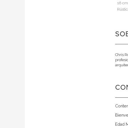
16 cm
Rústic
SOB
Chris R
profesi
arquitec
CO
Conte
Bienve
Edad M