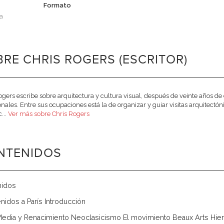
Formato
a
RE CHRIS ROGERS (ESCRITOR)
ogers escribe sobre arquitectura y cultura visual, después de veinte años de 
onales. Entre sus ocupaciones está la de organizar y guiar visitas arquitect
...
Ver más sobre Chris Rogers
NTENIDOS
nidos
nidos a París Introducción
edia y Renacimiento Neoclasicismo El movimiento Beaux Arts Hier