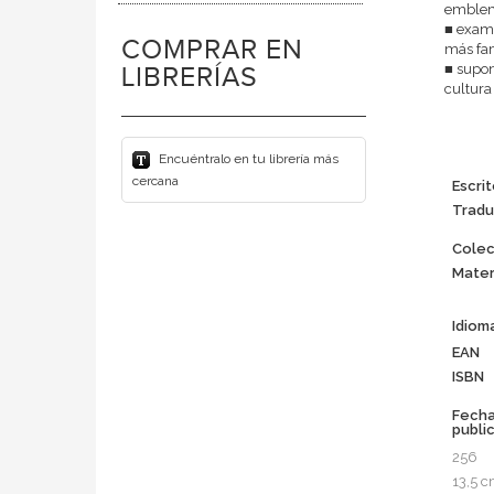
emblemá
■ exami
COMPRAR EN
más fa
■ supon
LIBRERÍAS
cultura
Encuéntralo en tu librería más
cercana
Escrit
Tradu
Colec
Mater
Idiom
EAN
ISBN
Fech
publi
256
13,5 