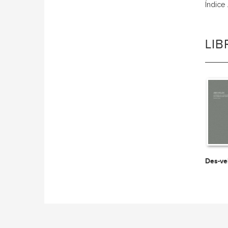
Índice
LI
Des-ve