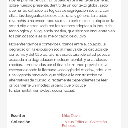
Hoy, el prisma de
Control Urbano
es una lente de aumento
sobre nuestro presente, dentro de un contexto globalizador
que ha radicalizado las lógicas de segregación social y, con
ellas, las desigualdades de clase, raza y género. La ciudad
revanchista ha encontrado su relato perfecto en la utopía de la
smart city, entronizada por los sectores adeptos a la industria
tecnológica y la vigilancia masiva, que siempre encuentran en
los pánicos sociales su mejor caldo de cultivo.
Nos enfrentamos a contextos urbanos entre el colapso, la
degradación, la expulsión social masiva de los circuitos de
consumo y del Capital, la crisis estructural de salud pública
asociada a la degradación medioambiental, y unas clases
medias atemorizadas por el final del mundo previsible. Un
escenario donde la llamada «ecología del miedo», adquiere
una vigencia renovada, que obliga a la construcción de
alternativas de ciudad, directamente dependientes de leer
críticamente un modelo urbano que produce
fundamentalmente destrucción social.
Escritor
Mike Davis
Colección
~ Virus Editorial. Colección
Folletos