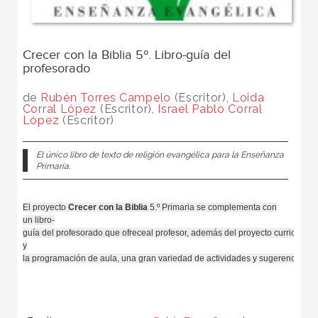
Crecer con la Biblia 5º. Libro-guía del
profesorado
de
Rubén Torres Campelo
(Escritor),
Loida
Corral López
(Escritor),
Israel Pablo Corral
López
(Escritor)
El único libro de texto de religión evangélica para la Enseñanza
Primaria.
El
proyecto
Crecer
con la
Biblia
5.º Primaria se
complementa
con
un
libro-
guía
del
profesorado
que
ofrece
al
profesor
,
además
del
proyecto
curricular
y
la
programación
de
aula
,
una
gran
variedad
de
actividades
y
sugerencias
di