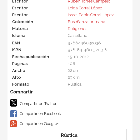
Escritor
Rubén Torres Campelo
Escritor
Loida Corral López
Escritor
Israel Pablo Corral López
Colección
Enseñanza primaria
Materia
Religiones
Idioma
Castellano
EAN
9788446032038
ISBN
978-84-460-3203-8
Fecha publicación
15-10-2012
Páginas
108
Ancho
22 cm
Alto
29 cm
Formato
Rústica
Compartir en Twitter
Compartir en Facebook
Compartir en Google+
Rústica