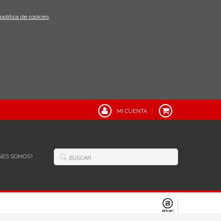
política de cookies
.
MI CUENTA
NES SOMOS?