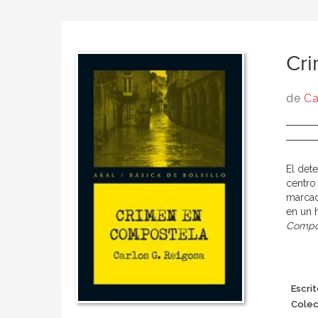
Cr
de
Ca
El det
centro
marcado
en un 
Compo
Escrit
Colec