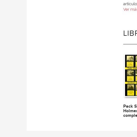
artículo
Ver más
LI
Pack S
Holmes
comple