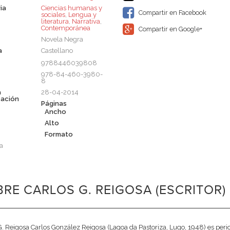
ia
Ciencias humanas y
Compartir en Facebook
sociales
,
Lengua y
literatura
,
Narrativa
,
Contemporánea
Compartir en Google+
Novela Negra
a
Castellano
9788446039808
978-84-460-3980-
8
a
28-04-2014
cación
Páginas
Ancho
Alto
Formato
a
RE CARLOS G. REIGOSA (ESCRITOR)
G. Reigosa Carlos González Reigosa (Lagoa da Pastoriza, Lugo, 1948) es perio