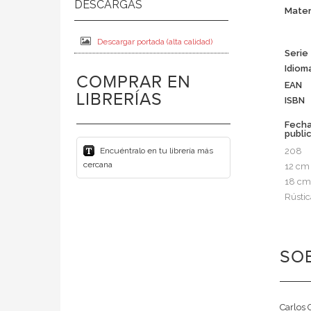
Mater
Descargar portada (alta calidad)
Serie
Idiom
COMPRAR EN
EAN
LIBRERÍAS
ISBN
Fech
publi
Encuéntralo en tu librería más
208
cercana
12 cm
18 cm
Rústic
SOB
Carlos 