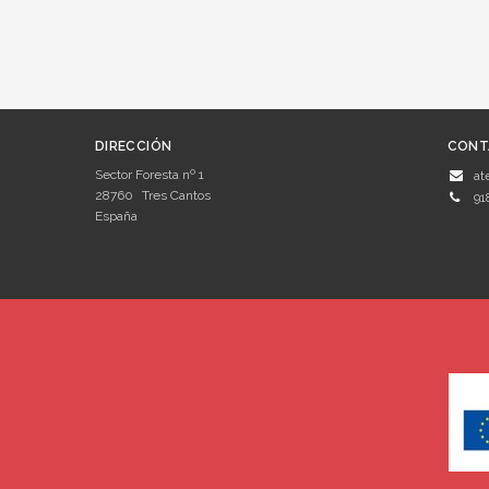
DIRECCIÓN
CONT
Sector Foresta nº 1
at
28760
Tres Cantos
91
España