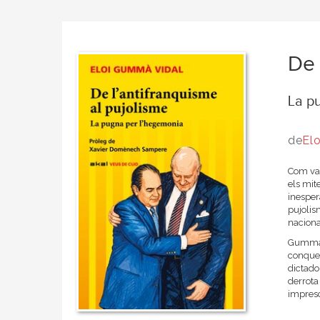
De 
La p
de
​E
Com va 
els mit
inesper
pujolis
naciona
Gummà d
conquer
dictado
derrota
impresc