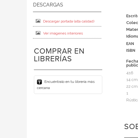
Escrit
Descargar portada (alta calidad)
Colec
Mater
Ver imágenes interiores
Idiom
EAN
COMPRAR EN
ISBN
LIBRERÍAS
Fech
publi
416
14 cm
Encuéntralo en tu librería más
22 cm
cercana
1
Rústic
SOB