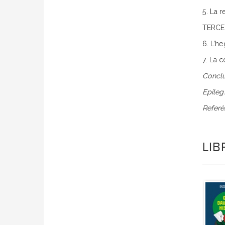
5. La r
TERCE
6. L’h
7. La 
Conclu
Epíleg
Referè
LI