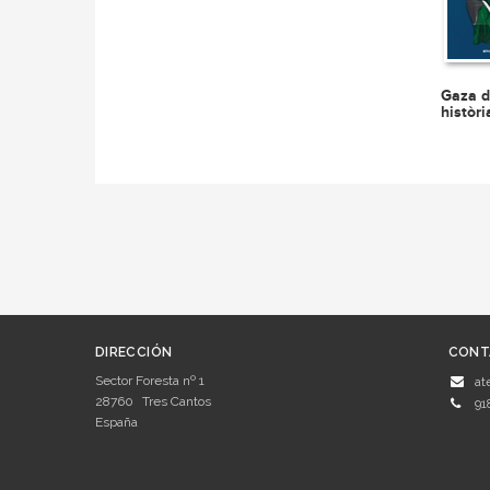
Gaza d
històri
DIRECCIÓN
CONT
Sector Foresta nº 1
at
28760
Tres Cantos
91
España