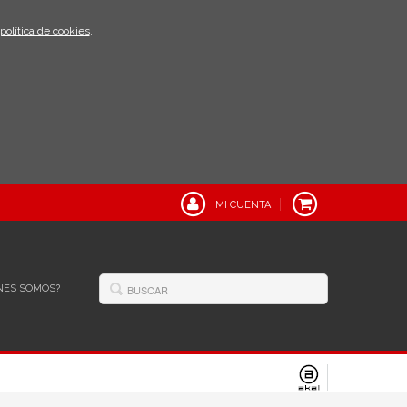
política de cookies
.
MI CUENTA
NES SOMOS?