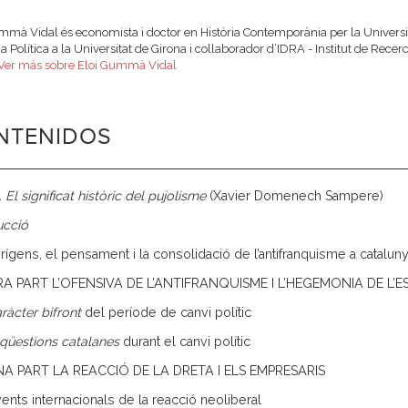
mmà Vidal és economista i doctor en Història Contemporània per la Univers
ia Política a la Universitat de Girona i collaborador d’IDRA - Institut de Rece
Ver más sobre ​Eloi Gummà Vidal
NTENIDOS
 El significat històric del pujolisme
(Xavier Domenech Sampere)
ucció
orígens, el pensament i la consolidació de l’antifranquisme a catalun
RA PART L’OFENSIVA DE L’ANTIFRANQUISME I L’HEGEMONIA DE L’
ràcter bifront
del període de canvi polític
qüestions catalanes
durant el canvi polític
A PART LA REACCIÓ DE LA DRETA I ELS EMPRESARIS
vents internacionals de la reacció neoliberal