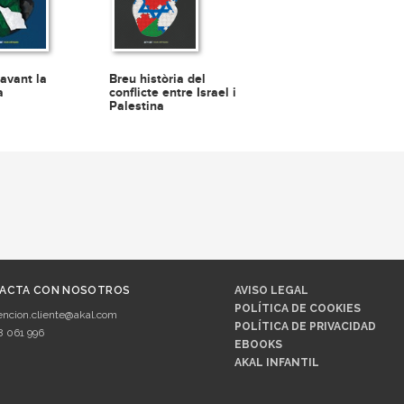
avant la
Breu història del
a
conflicte entre Israel i
Palestina
ACTA CON NOSOTROS
AVISO LEGAL
POLÍTICA DE COOKIES
encion.cliente@akal.com
POLÍTICA DE PRIVACIDAD
8 061 996
EBOOKS
AKAL INFANTIL