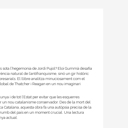
es sota l’hegemonia de Jordi Pujol? Eloi Gummà desafia
ència natural de l’antifranquisme, sinó un gir històric
presarials. El llibre analitza minuciosament com el
al global de Thatcher i Reagan en un nou imaginari
ya i de tot l’Estat per evitar que les esquerres
per un nou catalanisme conservador. Des de la mort del
nca Catalana, aquesta obra fa una autòpsia precisa de la
el rumb del país en un moment crucial. Una lectura
nya actual.