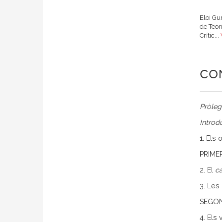
Eloi Gu
de Teor
Crític...
CO
Pròleg.
Introd
1. Els 
PRIME
2. El
ca
3. Les
SEGON
4. Els 