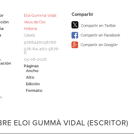
or
​Eloi Gummà Vidal
ción
Veus de Clio
Compartir en Twitter
ia
Historia
a
Català
Compartir en Facebook
9788446058786
Compartir en Google+
978-84-460-5878-
6
a
05-06-2026
cación
Páginas
Ancho
Alto
Edición
Formato
a
RE ​ELOI GUMMÀ VIDAL (ESCRITOR)