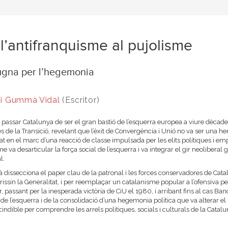
l’antifranquisme al pujolisme
ugna per l’hegemonia
loi Gummà Vidal
(Escritor)
passar Catalunya de ser el gran bastió de l’esquerra europea a viure dècad
es de la Transició, revelant que l’èxit de Convergència i Unió no va ser una her
at en el marc d’una reacció de classe impulsada per les elits polítiques i em
me va desarticular la força social de l’esquerra i va integrar el gir neoliber
l.
issecciona el paper clau de la patronal i les forces conservadores de Catalun
issin la Generalitat, i per reemplaçar un catalanisme popular a l’ofensiva 
r, passant per la inesperada victòria de CiU el 1980, i arribant fins al cas Ba
 de l’esquerra i de la consolidació d’una hegemonia política que va alterar 
indible per comprendre les arrels polítiques, socials i culturals de la Catalu