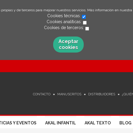
 propias y de terceros para mejorar nuestros servicios. Más información en nuestra
Cookies técnicas:
Cookies analíticas:
Cookies de terceros:
Aceptar
cookies
CONTACTO
MANUSCRITOS
DISTRIBUIDORES
¿QUIÉ
ICIAS Y EVENTOS
AKAL INFANTIL
AKAL TEXTO
BLOG