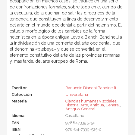
desaparición en muchos casos, se traduce en una serie
de confrontaciones formales, sobre todo en el campo de
la escultura, de la que han de salir las directrices de la
tendencia que constituyen la línea de desenvolvimiento
del arte en el mundo occidental a partir del helenismo. El
estudio morfológico de los cambios de la forma
helenística en la época antigua llevó a Bianchi Bandinelli a
la individuación de una corriente del arte occidental, que
él denomina «plebeya» y que se convertirá en el
elemento constitutivo del arte de las provincias romanas
y, más tarde, del arte europeo de Roma.
Escritor
Ranuccio Bianchi Bandinelli
Colección
Universitaria
Materia
Ciencias humanas y sociales
,
Historia
,
Arte
,
Antigua
,
General
,
Antiguo
,
General
Idioma
Castellano
EAN
9788473395250
ISBN
978-84-7339-525-0