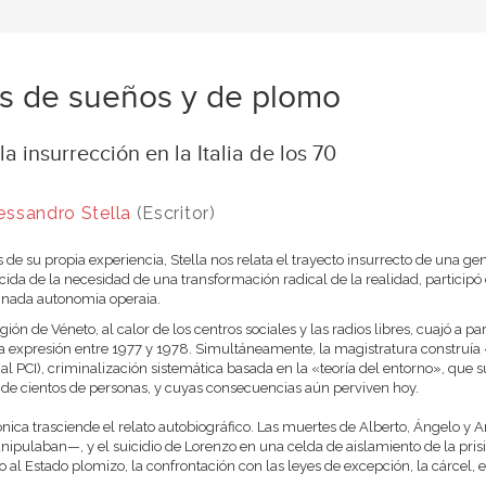
s de sueños y de plomo
 la insurrección en la Italia de los 70
essandro Stella
(Escritor)
s de su propia experiencia, Stella nos relata el trayecto insurrecto de una gen
ida de la necesidad de una transformación radical de la realidad, particip
nada autonomia operaia.
egión de Véneto, al calor de los centros sociales y las radios libres, cuajó a p
expresión entre 1977 y 1978. Simultáneamente, la magistratura construía
o al PCI), criminalización sistemática basada en la «teoría del entorno», que 
de cientos de personas, y cuyas consecuencias aún perviven hoy.
ónica trasciende el relato autobiográfico. Las muertes de Alberto, Ángelo y A
ipulaban—, y el suicidio de Lorenzo en una celda de aislamiento de la prisió
o al Estado plomizo, la confrontación con las leyes de excepción, la cárcel, el