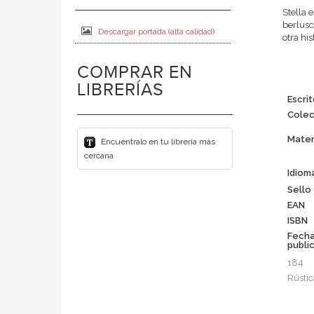
Stella 
berlusc
Descargar portada (alta calidad)
otra his
COMPRAR EN
LIBRERÍAS
Escrit
Colec
Mater
Encuéntralo en tu librería más
cercana
Idiom
Sello
EAN
ISBN
Fech
publi
184
Rústic