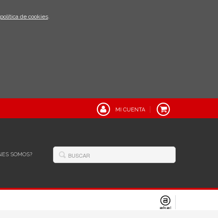
política de cookies
.
MI CUENTA
NES SOMOS?