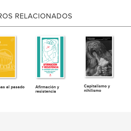
BROS RELACIONADOS
Capitalismo y
as al pasado
Afirmación y
nihilismo
resistencia