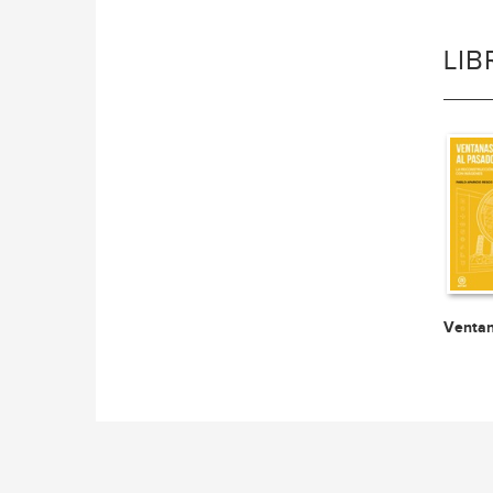
LI
Ventan