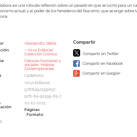
elabora así una robusta reflexión sobre un pasado en que se luchó para un ca
onismo actual y al poder de los herederos del fascismo, que se erige sobre la
toria.
or
Alessandro Stella
ción
~ Virus Editorial.
Compartir en Twitter
Colección Crónica
ia
Ciencias humanas y
Compartir en Facebook
sociales
,
Historia
,
Contemporánea
Compartir en Google+
a
Castellano
Virus Editorial
9788492559657
978-84-92559-65-7
a
01-10-2015
cación
Páginas
Formato
a