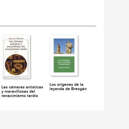
Los orígenes de la
Las cámaras artísticas
leyenda de Breogán
y maravillosas del
renacimiento tardío