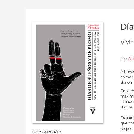
Día
Vivir
de
Al
A travé
convenc
denomi
En la r
máxima 
afiliad
masivo 
Esta cr
que man
respect