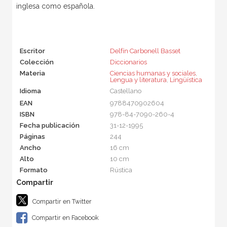
inglesa como española.
Escritor
Delfín Carbonell Basset
Colección
Diccionarios
Materia
Ciencias humanas y sociales
,
Lengua y literatura
,
Lingüística
Idioma
Castellano
EAN
9788470902604
ISBN
978-84-7090-260-4
Fecha publicación
31-12-1995
Páginas
244
Ancho
16 cm
Alto
10 cm
Formato
Rústica
Compartir en Twitter
Compartir en Facebook