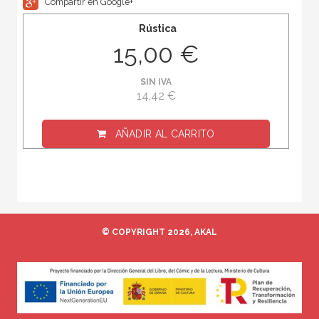
Compartir en Google+
Rústica
15,00 €
SIN IVA
14,42 €
AÑADIR AL CARRITO
© COPYRIGHT 2026, AKAL