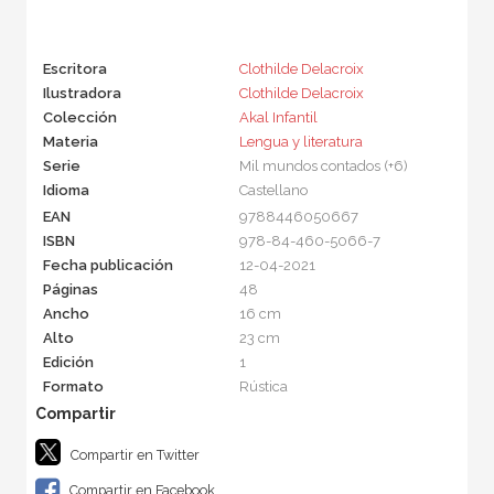
Escritora
Clothilde Delacroix
Ilustradora
Clothilde Delacroix
Colección
Akal Infantil
Materia
Lengua y literatura
Serie
Mil mundos contados (+6)
Idioma
Castellano
EAN
9788446050667
ISBN
978-84-460-5066-7
Fecha publicación
12-04-2021
Páginas
48
Ancho
16 cm
Alto
23 cm
Edición
1
Formato
Rústica
Compartir en Twitter
Compartir en Facebook