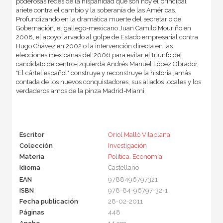
poderosas redes de la hispanidad que son hoy el principal
ariete contra el cambio y la soberanía de las Américas.
Profundizando en la dramática muerte del secretario de
Gobernación, el gallego-mexicano Juan Camilo Mouriño en
2008, el apoyo larvado al golpe de Estado empresarial contra
Hugo Chávez en 2002 o la intervención directa en las
elecciones mexicanas del 2006 para evitar el triunfo del
candidato de centro-izquierda Andrés Manuel López Obrador,
"El cártel español" construye y reconstruye la historia jamás
contada de los nuevos conquistadores, sus aliados locales y los
verdaderos amos de la pinza Madrid-Miami.
Escritor
Oriol Malló Vilaplana
Colección
Investigación
Materia
Política
,
Economía
Idioma
Castellano
EAN
9788496797321
ISBN
978-84-96797-32-1
Fecha publicación
28-02-2011
Páginas
448