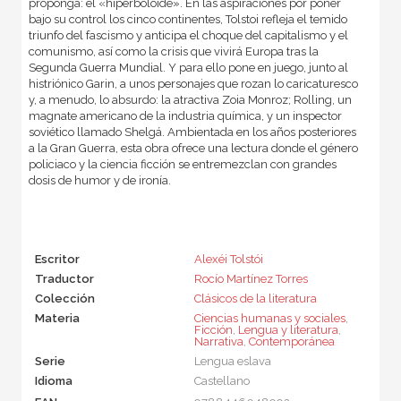
proponga: el «hiperboloide». En las aspiraciones por poner
bajo su control los cinco continentes, Tolstoi refleja el temido
triunfo del fascismo y anticipa el choque del capitalismo y el
comunismo, así como la crisis que vivirá Europa tras la
Segunda Guerra Mundial. Y para ello pone en juego, junto al
histriónico Garin, a unos personajes que rozan lo caricaturesco
y, a menudo, lo absurdo: la atractiva Zoia Monroz; Rolling, un
magnate americano de la industria química, y un inspector
soviético llamado Shelgá. Ambientada en los años posteriores
a la Gran Guerra, esta obra ofrece una lectura donde el género
policiaco y la ciencia ficción se entremezclan con grandes
dosis de humor y de ironía.
Escritor
Alexéi Tolstói
Traductor
Rocío Martínez Torres
Colección
Clásicos de la literatura
Materia
Ciencias humanas y sociales
,
Ficción
,
Lengua y literatura
,
Narrativa
,
Contemporánea
Serie
Lengua eslava
Idioma
Castellano