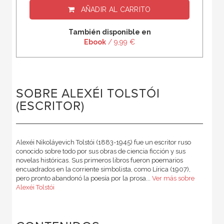
AÑADIR AL CARRITO
También disponible en
Ebook
/ 9,99 €
SOBRE ALEXÉI TOLSTÓI
(ESCRITOR)
Alexéi Nikoláyevich Tolstói (1883-1945) fue un escritor ruso
conocido sobre todo por sus obras de ciencia ficción y sus
novelas históricas. Sus primeros libros fueron poemarios
encuadrados en la corriente simbolista, como Lírica (1907),
pero pronto abandonó la poesía por la prosa...
Ver más sobre
Alexéi Tolstói