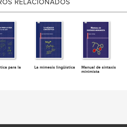
BROS RELACIONADOS
tica para la
La mímesis lingüística
Manual de sintaxis
minimista