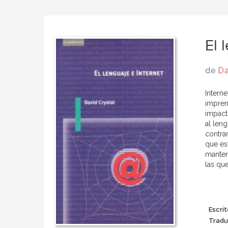
El 
de
Da
Intern
imprent
impact
al leng
contra
que es
manten
las qu
Escrit
Tradu