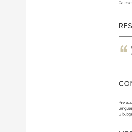
Gales e.
RE
CO
Prefaci
lenguaj
Bibliogr