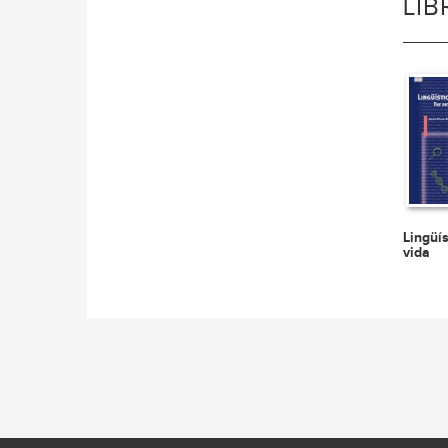
LI
Lingüís
vida