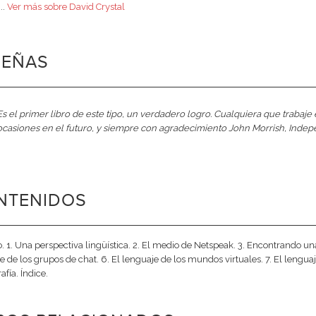
..
Ver más sobre David Crystal
SEÑAS
Es el primer libro de este tipo, un verdadero logro. Cualquiera que trabaj
ocasiones en el futuro, y siempre con agradecimiento John Morrish, Inde
NTENIDOS
o. 1. Una perspectiva lingüística. 2. El medio de Netspeak. 3. Encontrando una 
e de los grupos de chat. 6. El lenguaje de los mundos virtuales. 7. El lenguaje
afía. Índice.