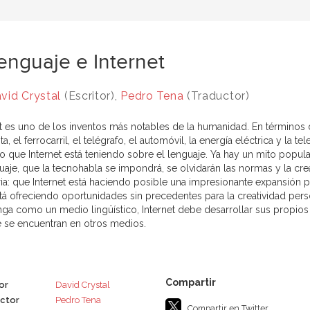
lenguaje e Internet
vid Crystal
(Escritor),
Pedro Tena
(Traductor)
et es uno de los inventos más notables de la humanidad. En términos 
a, el ferrocarril, el telégrafo, el automóvil, la energía eléctrica y la te
o que Internet está teniendo sobre el lenguaje. Ya hay un mito popul
uaje, que la tecnohabla se impondrá, se olvidarán las normas y la creat
ria: que Internet está haciendo posible una impresionante expansión 
tá ofreciendo oportunidades sin precedentes para la creatividad pers
ga como un medio lingüístico, Internet debe desarrollar sus propios
e se encuentran en otros medios.
or
David Crystal
ctor
Pedro Tena
Compartir en Twitter