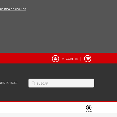
política de cookies
.
MI CUENTA
NES SOMOS?