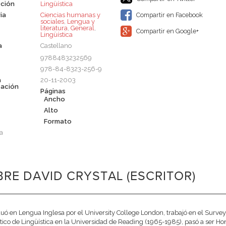
ción
Lingüística
ia
Ciencias humanas y
Compartir en Facebook
sociales
,
Lengua y
literatura
,
General
,
Compartir en Google+
Lingüística
a
Castellano
9788483232569
978-84-8323-256-9
a
20-11-2003
cación
Páginas
Ancho
Alto
Formato
a
RE DAVID CRYSTAL (ESCRITOR)
uó en Lengua Inglesa por el University College London, trabajó en el Survey
tico de Lingüística en la Universidad de Reading (1965-1985), pasó a ser Hon