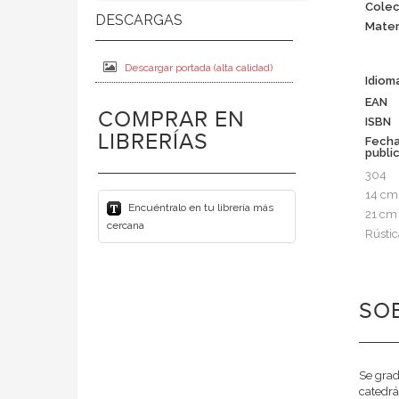
Colec
Mater
Descargar portada (alta calidad)
Idiom
EAN
COMPRAR EN
ISBN
LIBRERÍAS
Fech
publi
304
14 cm
Encuéntralo en tu librería más
21 cm
cercana
Rústic
SOB
Se grad
catedrá