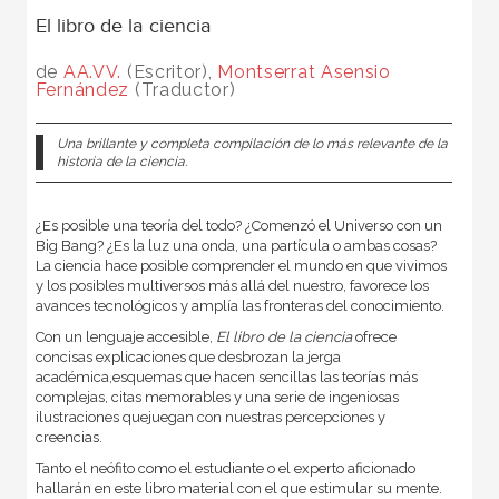
El libro de la ciencia
de
AA.VV.
(Escritor),
Montserrat Asensio
Fernández
(Traductor)
Una brillante y completa compilación de lo más relevante de la
historia de la ciencia.
¿Es posible una teoría del todo? ¿Comenzó el Universo con un
Big Bang? ¿Es la luz una onda, una partícula o ambas cosas?
La ciencia hace posible comprender el mundo en que vivimos
y los posibles
multiversos más allá del nuestro, favorece los
avances tecnológicos y amplía las fronteras del conocimiento.
Con un lenguaje accesible,
El libro de la ciencia
ofrece
concisas explicaciones que desbrozan la jerga
académica,esquemas que hacen sencillas las teorías más
complejas, citas memorables y una serie de ingeniosas
ilustraciones quejuegan con nuestras percepciones y
creencias.
Tanto el neófito como el estudiante o el experto aficionado
hallarán en este libro material con el que estimular su mente.