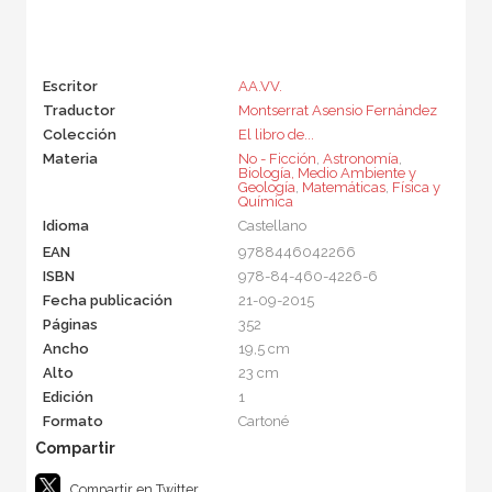
Escritor
AA.VV.
Traductor
Montserrat Asensio Fernández
Colección
El libro de...
Materia
No - Ficción
,
Astronomía
,
Biología, Medio Ambiente y
Geología
,
Matemáticas
,
Física y
Química
Idioma
Castellano
EAN
9788446042266
ISBN
978-84-460-4226-6
Fecha publicación
21-09-2015
Páginas
352
Ancho
19,5 cm
Alto
23 cm
Edición
1
Formato
Cartoné
Compartir en Twitter