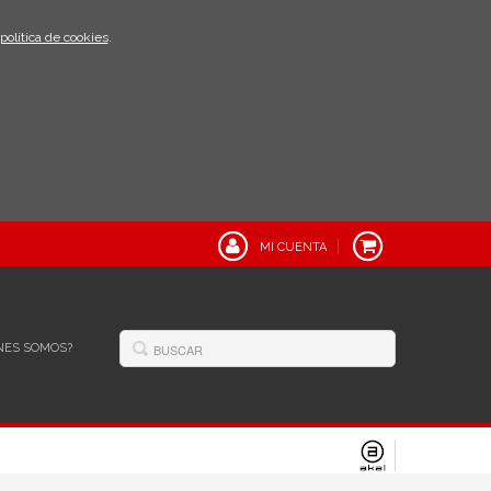
política de cookies
.
MI CUENTA
NES SOMOS?