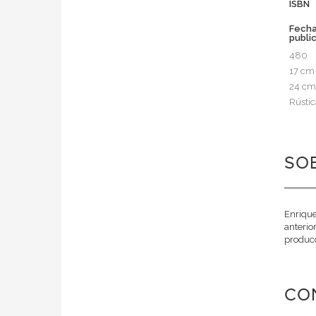
ISBN
Fech
publi
480
17 cm
24 cm
Rústic
SOB
Enrique
anterio
producc
CO