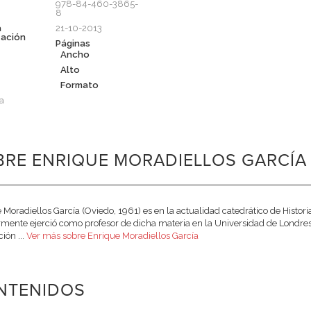
978-84-460-3865-
8
a
21-10-2013
cación
Páginas
Ancho
Alto
Formato
a
RE ENRIQUE MORADIELLOS GARCÍA 
 Moradiellos García (Oviedo, 1961) es en la actualidad catedrático de Hist
rmente ejerció como profesor de dicha materia en la Universidad de Londre
ión ...
Ver más sobre Enrique Moradiellos García
NTENIDOS