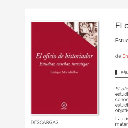
El 
Estud
de
En
Man
El ofi
estudi
conoc
estud
objeti
La pri
materi