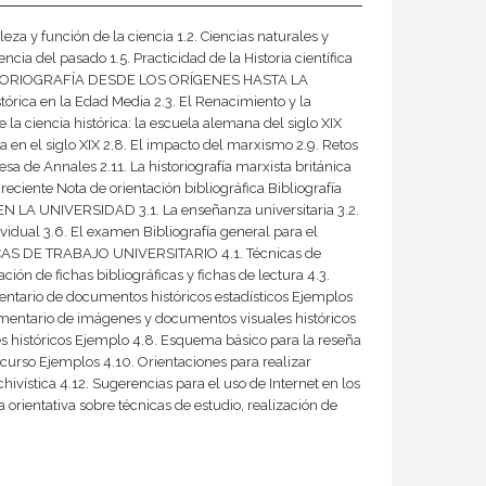
za y función de la ciencia 1.2. Ciencias naturales y
ncia del pasado 1.5. Practicidad de la Historia científica
LA HISTORIOGRAFÍA DESDE LOS ORÍGENES HASTA LA
stórica en la Edad Media 2.3. El Renacimiento y la
de la ciencia histórica: la escuela alemana del siglo XIX
a en el siglo XIX 2.8. El impacto del marxismo 2.9. Retos
cesa de Annales 2.11. La historiografía marxista británica
reciente Nota de orientación bibliográfica Bibliografía
N LA UNIVERSIDAD 3.1. La enseñanza universitaria 3.2.
dividual 3.6. El examen Bibliografía general para el
NICAS DE TRABAJO UNIVERSITARIO 4.1. Técnicas de
ción de fichas bibliográficas y fichas de lectura 4.3.
mentario de documentos históricos estadísticos Ejemplos
omentario de imágenes y documentos visuales históricos
 históricos Ejemplo 4.8. Esquema básico para la reseña
 curso Ejemplos 4.10. Orientaciones para realizar
hivística 4.12. Sugerencias para el uso de Internet en los
a orientativa sobre técnicas de estudio, realización de