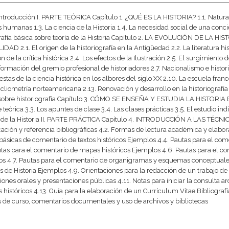
Introducción I. PARTE TEÓRICA Capítulo 1. ¿QUÉ ES LA HISTORIA? 1.1. Naturale
s humanas 1.3. La ciencia de la Historia 1.4. La necesidad social de una concie
rafía básica sobre teoría de la Historia Capítulo 2. LA EVOLUCIÓN DE 
DAD 2.1. El origen de la historiografía en la Antigüedad 2.2. La literatura hi
n de la crítica histórica 2.4. Los efectos de la Ilustración 2.5. El surgimiento 
 formación del gremio profesional de historiadores 2.7. Nacionalismo e histori
estas de la ciencia histórica en los albores del siglo XX 2.10. La escuela fran
a cliometría norteamericana 2.13. Renovación y desarrollo en la historiografía 
sobre historiografía Capítulo 3. CÓMO SE ENSEÑA Y ESTUDIA LA HISTORIA E
e teórica 3.3. Los apuntes de clase 3.4. Las clases prácticas 3.5. El estudio in
 de la Historia II. PARTE PRÁCTICA Capítulo 4. INTRODUCCIÓN A LAS TÉC
icación y referencia bibliográficas 4.2. Formas de lectura académica y elabora
básicas de comentario de textos históricos Ejemplos 4.4. Pautas para el co
utas para el comentario de mapas históricos Ejemplos 4.6. Pautas para el c
s 4.7. Pautas para el comentario de organigramas y esquemas conceptuales
os de Historia Ejemplos 4.9. Orientaciones para la redacción de un trabajo de
iones orales y presentaciones públicas 4.11. Notas para iniciar la consulta arc
s históricos 4.13. Guía para la elaboración de un Currículum Vítae Bibliografí
s de curso, comentarios documentales y uso de archivos y bibliotecas