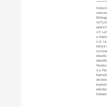
Índice 
ciencia
Bibliog
ACTUALI
aparició
2.6. La
y respu
2.12. L
básica 
La clas
estudio
identif
Pautas 
4.5. Pa
Ejemplo
de libr
exposic
estudio
trabajo