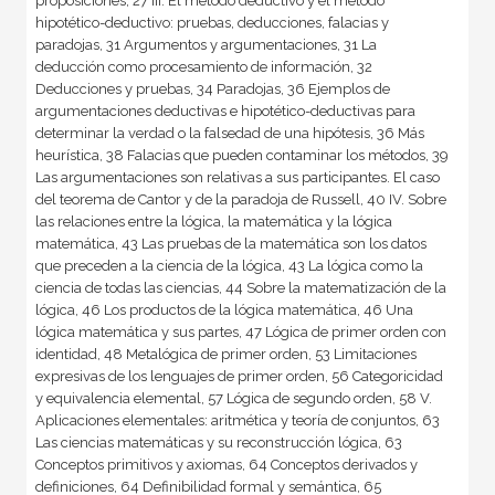
proposiciones, 27 III. El método deductivo y el método
hipotético-deductivo: pruebas, deducciones, falacias y
paradojas, 31 Argumentos y argumentaciones, 31 La
deducción como procesamiento de información, 32
Deducciones y pruebas, 34 Paradojas, 36 Ejemplos de
argumentaciones deductivas e hipotético-deductivas para
determinar la verdad o la falsedad de una hipótesis, 36 Más
heurística, 38 Falacias que pueden contaminar los métodos, 39
Las argumentaciones son relativas a sus participantes. El caso
del teorema de Cantor y de la paradoja de Russell, 40 IV. Sobre
las relaciones entre la lógica, la matemática y la lógica
matemática, 43 Las pruebas de la matemática son los datos
que preceden a la ciencia de la lógica, 43 La lógica como la
ciencia de todas las ciencias, 44 Sobre la matematización de la
lógica, 46 Los productos de la lógica matemática, 46 Una
lógica matemática y sus partes, 47 Lógica de primer orden con
identidad, 48 Metalógica de primer orden, 53 Limitaciones
expresivas de los lenguajes de primer orden, 56 Categoricidad
y equivalencia elemental, 57 Lógica de segundo orden, 58 V.
Aplicaciones elementales: aritmética y teoría de conjuntos, 63
Las ciencias matemáticas y su reconstrucción lógica, 63
Conceptos primitivos y axiomas, 64 Conceptos derivados y
definiciones, 64 Definibilidad formal y semántica, 65