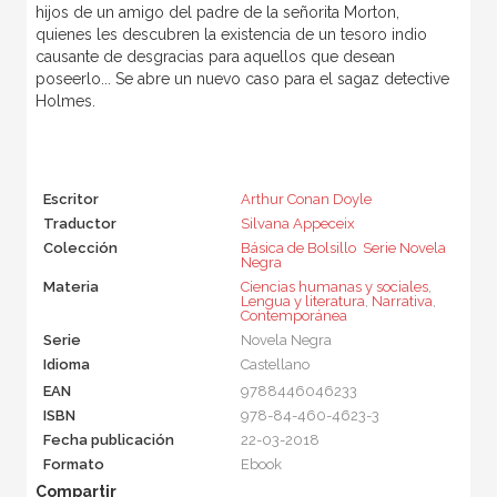
hijos de un amigo del padre de la señorita Morton,
quienes les descubren la existencia de un tesoro indio
causante de desgracias para aquellos que desean
poseerlo... Se abre un nuevo caso para el sagaz detective
Holmes.
Escritor
Arthur Conan Doyle
Traductor
Silvana Appeceix
Colección
Básica de Bolsillo  Serie Novela
Negra
Materia
Ciencias humanas y sociales
,
Lengua y literatura
,
Narrativa
,
Contemporánea
Serie
Novela Negra
Idioma
Castellano
EAN
9788446046233
ISBN
978-84-460-4623-3
Fecha publicación
22-03-2018
Formato
Ebook