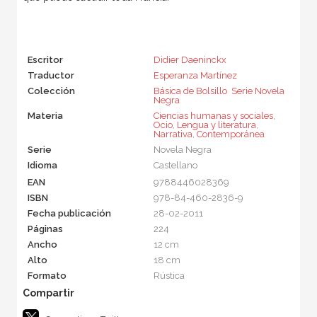
Escritor
Didier Daeninckx
Traductor
Esperanza Martínez
Colección
Básica de Bolsillo  Serie Novela
Negra
Materia
Ciencias humanas y sociales
,
Ocio
,
Lengua y literatura
,
Narrativa
,
Contemporánea
Serie
Novela Negra
Idioma
Castellano
EAN
9788446028369
ISBN
978-84-460-2836-9
Fecha publicación
28-02-2011
Páginas
224
Ancho
12 cm
Alto
18 cm
Formato
Rústica