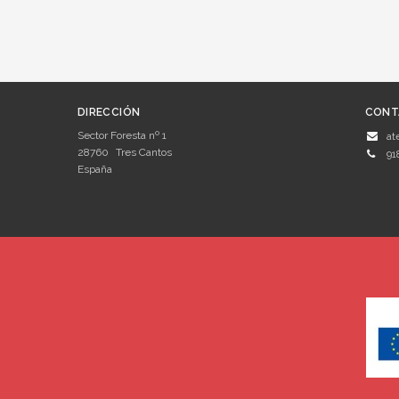
DIRECCIÓN
CONT
Sector Foresta nº 1
at
28760
Tres Cantos
91
España