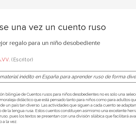
se una vez un cuento ruso
ejor regalo para un niño desobediente
.VV.
(Escritor)
material inédito en España para aprender ruso de forma diver
ión bilingüe de Cuentos rusos para niños desobedientes no es solo una sele
 moraleja didáctico que está pensado tanto para niños como para adultos qu
 de un país tan diverso. Las actividades que siguen a cada cuento se adaptan 
 de la lengua rusa. Estos cuentos constituyen asimismo una excelente her
 ruso, pues los textos se presentan con una división silábica que facilitará 
o a la vez.