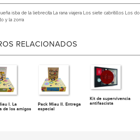
eña isba de la liebrecita La rana viajera Los siete cabritillos Los do
ito y la zorra
BROS RELACIONADOS
Kit de supervivencia
antifascista
iau I. La
Pack Miau II. Entrega
a de los amigos
especial