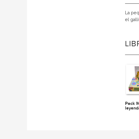
La pequ
el gall
LI
Pack M
leyend