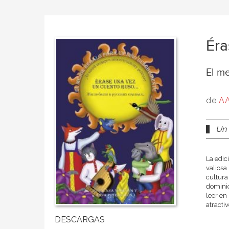
Éra
El m
de
AA
Un 
La edic
valiosa
cultura
dominio
leer en
atractiv