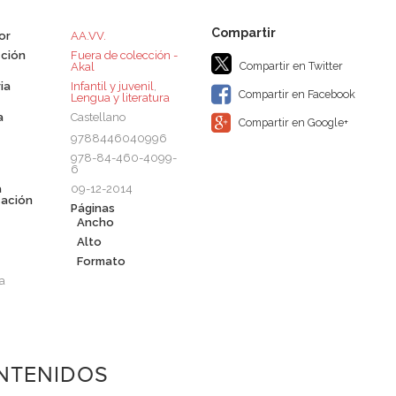
or
AA.VV.
ción
Fuera de colección -
Compartir en Twitter
Akal
ia
Infantil y juvenil
,
Compartir en Facebook
Lengua y literatura
a
Castellano
Compartir en Google+
9788446040996
978-84-460-4099-
6
a
09-12-2014
cación
Páginas
Ancho
Alto
Formato
a
NTENIDOS