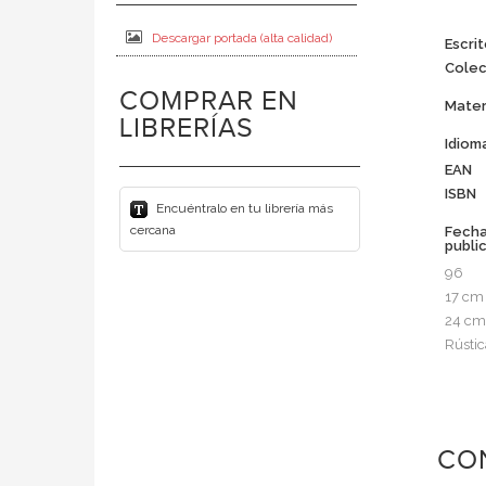
Descargar portada (alta calidad)
Escrit
Colec
COMPRAR EN
Mater
LIBRERÍAS
Idiom
EAN
ISBN
Encuéntralo en tu librería más
cercana
Fech
publi
96
17 cm
24 cm
Rústic
CO