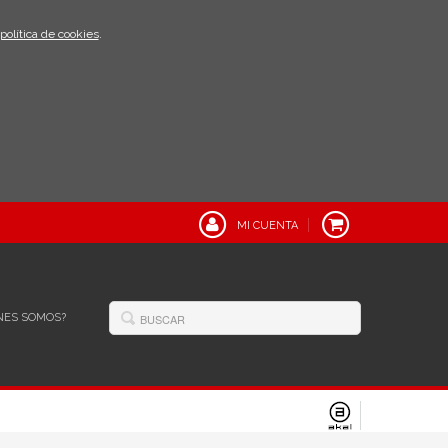
política de cookies
.
MI CUENTA
NES SOMOS?