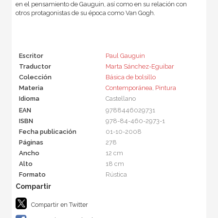
en el pensamiento de Gauguin, así como en su relación con
otros protagonistas de su época como Van Gogh.
Escritor
Paul Gauguin
Traductor
Marta Sánchez-Eguibar
Colección
Básica de bolsillo
Materia
Contemporánea
,
Pintura
Idioma
Castellano
EAN
9788446029731
ISBN
978-84-460-2973-1
Fecha publicación
01-10-2008
Páginas
278
Ancho
12 cm
Alto
18 cm
Formato
Rústica
Compartir en Twitter