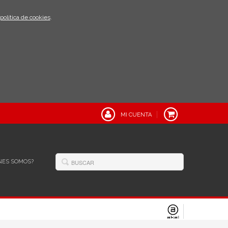
política de cookies
.
MI CUENTA
NES SOMOS?