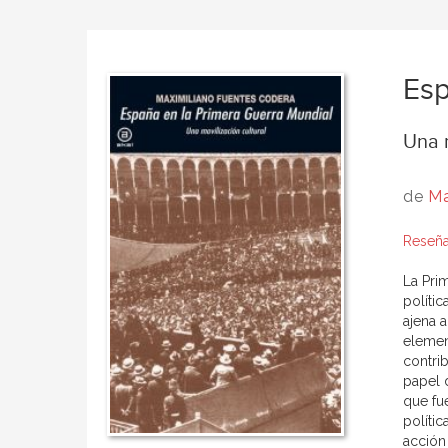
Esp
Una m
de
Ma
Reseña
La Pri
políti
ajena 
elemen
contri
papel 
que fue
polític
acción 