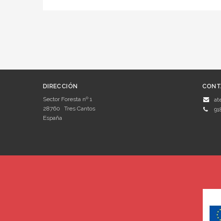
DIRECCIÓN
CONT
Sector Foresta nº 1
at
28760
Tres Cantos
91
España