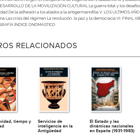
DESARROLLO DE LA MOVILIZACIÓN CULTURAL La guerra total y los desafíos in
idad De la adhesión a los aliados a la antigermanofilia V. LOS ÚLTIMO
na Las crisis del régimen La revolución, la paz y la democracia VI. FINA
GRAFÍA ÍNDICE ONOMÁSTICO
BROS RELACIONADOS
ividad, tiempo y
Servicios de
El Estado y las
dad
inteligencia en la
dinámicas nacionales
Antigüedad
en España (1931-1983)