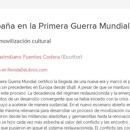
aña en la Primera Guerra Mundial
ovilización cultural
ximiliano Fuentes Codera
(Escritor)
 en RevistaDeLibros.com
mera Guerra Mundial certificó la llegada de una nueva era y marcó el p
ca sin precedentes en Europa desde 1848. A pesar de que se mantuvo n
a este proceso. La decadencia del régimen restauracionista y la emer
tos de un desarrollo convergente que se había iniciado con la crisis 
buyó a acelerar de manera sustancial. En el nuevo escenario abierto e
de máxima relevancia para desarrollar un proceso de movilización cul
ron desde las militancias aliadófilas y germanófilas hasta la renovaci
a se hizo cada vez más estrecha al calor del conflicto y les encontró,
que pusieron en jaque el sistema restauracionista. El conflicto les con