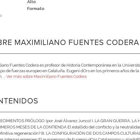
Alto
Formato
a
RE MAXIMILIANO FUENTES CODERA 
iano Fuentes Codera es profesor de Historia Contemporánea en la Universita
po de fuerzas europeo en Cataluña. Eugeni dOrs en los primeros años de la
 ...
Ver más sobre Maximiliano Fuentes Codera
NTENIDOS
CIMIENTOS PRÓLOGO (por José Álvarez Junco) I. LA GRAN GUERRA, LA 
MEROS MESES DE LA CONTIENDA El estallido del conflicto y la neutralidad o
definitiva regeneración? III. LA CONFIGURACIÓN DE DOS CAMPOS CULTURALE
es internas emergen El europeísmo de Eugenio dOrs Catalanismo y aliadofili