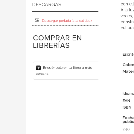
con el
A la lu
veces,
Descargar portada (alta calidad)
constr
cultur
COMPRAR EN
LIBRERÍAS
Escrit
Colec
Encuéntralo en tu librería más
Mater
cercana
Idiom
EAN
ISBN
Fech
publi
240