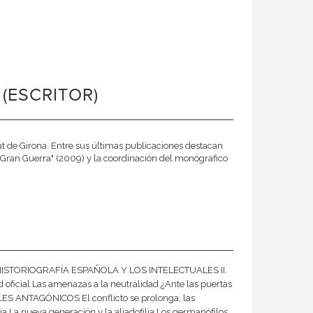
(ESCRITOR)
t de Girona. Entre sus últimas publicaciones destacan
 Gran Guerra" (2009) y la coordinación del monógrafico
HISTORIOGRAFÍA ESPAÑOLA Y LOS INTELECTUALES II.
ficial Las amenazas a la neutralidad ¿Ante las puertas
S ANTAGÓNICOS El conflicto se prolonga, las
a La nueva generación y la aliadofilia Los germanófilos