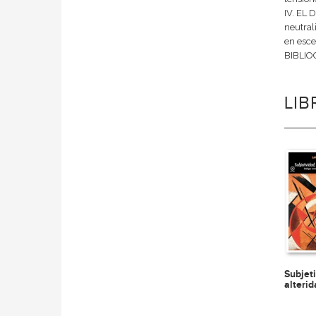
IV. EL 
neutral
en esce
BIBLIO
LI
Subjet
alteri