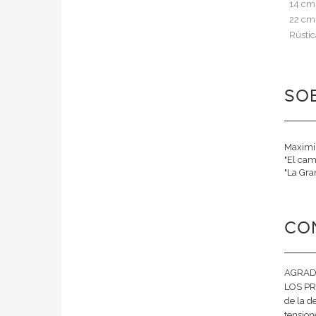
14 cm
22 cm
Rústic
SOB
Maximil
"El cam
"La Gran
CO
AGRADE
LOS PRI
de la 
tension