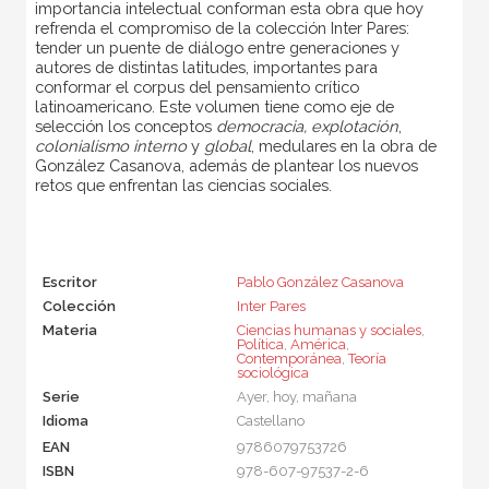
importancia intelectual conforman esta obra que hoy
refrenda el compromiso de la colección Inter Pares:
tender un puente de diálogo entre generaciones y
autores de distintas latitudes, importantes para
conformar el corpus del pensamiento crítico
latinoamericano. Este volumen tiene como eje de
selección los conceptos
democracia, explotación
,
colonialismo interno
y
global
, medulares en la obra de
González Casanova, además de plantear los nuevos
retos que enfrentan las ciencias sociales.
Escritor
Pablo González Casanova
Colección
Inter Pares
Materia
Ciencias humanas y sociales
,
Política
,
América
,
Contemporánea
,
Teoría
sociológica
Serie
Ayer, hoy, mañana
Idioma
Castellano
EAN
9786079753726
ISBN
978-607-97537-2-6