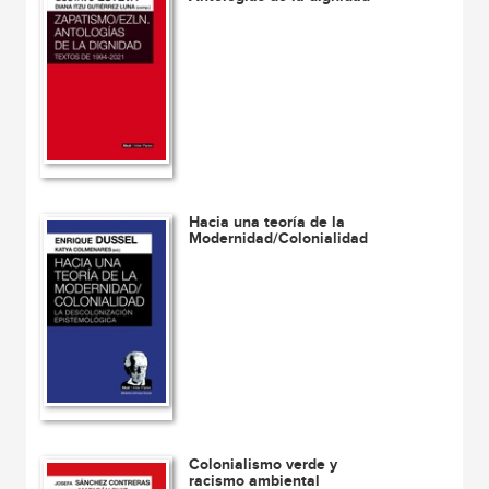
Hacia una teoría de la
Modernidad/Colonialidad
Colonialismo verde y
racismo ambiental