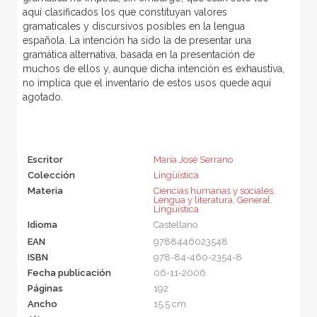
aquí clasificados los que constituyan valores
gramaticales y discursivos posibles en la lengua
española. La intención ha sido la de presentar una
gramática alternativa, basada en la presentación de
muchos de ellos y, aunque dicha intención es exhaustiva,
no implica que el inventario de estos usos quede aquí
agotado.
Escritor
María José Serrano
Colección
Lingüística
Materia
Ciencias humanas y sociales
,
Lengua y literatura
,
General
,
Lingüística
Idioma
Castellano
EAN
9788446023548
ISBN
978-84-460-2354-8
Fecha publicación
06-11-2006
Páginas
192
Ancho
15,5 cm