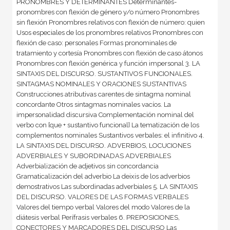
PRONOMBRES Y DETERMINANTES Determinantes-
pronombres con flexión de género y/o número Pronombres
sin flexión Pronombres relativos con flexión de número: quien
Usos especiales de los pronombres relativos Pronombres con
flexión de caso: personales Formas pronominales de
tratamiento y cortesía Pronombres con flexión de caso átonos
Pronombres con flexión genérica y función impersonal 3. LA
SINTAXIS DEL DISCURSO. SUSTANTIVOS FUNCIONALES.
SINTAGMAS NOMINALES Y ORACIONES SUSTANTIVAS
Construcciones atributivas carentes de sintagma nominal
concordante Otros sintagmas nominales vacíos. La
impersonalidad discursiva Complementación nominal del
verbo con [que + sustantivo funcional] La tematización de los
complementos nominales Sustantivos verbales: el infinitivo 4.
LA SINTAXIS DEL DISCURSO. ADVERBIOS, LOCUCIONES
ADVERBIALES Y SUBORDINADAS ADVERBIALES
Adverbialización de adjetivos sin concordancia
Gramaticalización del adverbio La deixis de los adverbios
demostrativos Las subordinadas adverbiales 5. LA SINTAXIS
DEL DISCURSO. VALORES DE LAS FORMAS VERBALES
Valores del tiempo verbal Valores del modo Valores de la
diátesis verbal Perífrasis verbales 6. PREPOSICIONES,
CONECTORES Y MARCADORES DEL DISCURSO Las