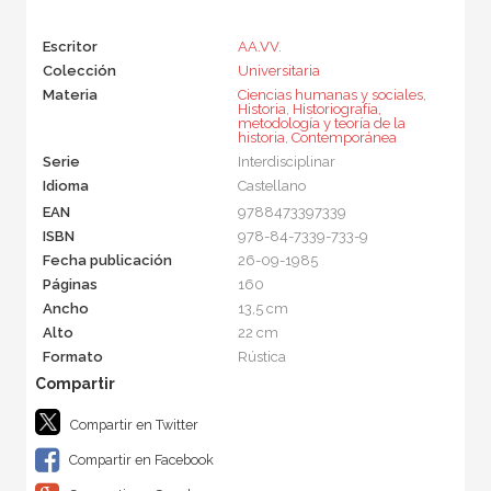
Escritor
AA.VV.
Colección
Universitaria
Materia
Ciencias humanas y sociales
,
Historia
,
Historiografía,
metodología y teoría de la
historia
,
Contemporánea
Serie
Interdisciplinar
Idioma
Castellano
EAN
9788473397339
ISBN
978-84-7339-733-9
Fecha publicación
26-09-1985
Páginas
160
Ancho
13,5 cm
Alto
22 cm
Formato
Rústica
Compartir en Twitter
Compartir en Facebook