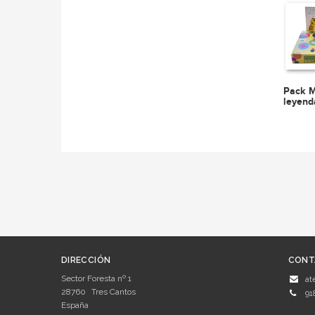
Pack M
leyend
DIRECCIÓN
CONT
Sector Foresta nº 1
at
28760
Tres Cantos
91
España