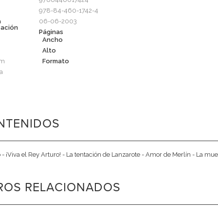
978-84-460-1742-4
a
06-06-2003
cación
Páginas
Ancho
Alto
cm
Formato
a
NTENIDOS
 - ¡Viva el Rey Arturo! - La tentación de Lanzarote - Amor de Merlín - La mue
BROS RELACIONADOS