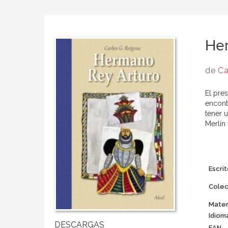
He
de
Ca
El pres
encont
tener 
Merlín
Escrit
Colec
Mater
Idiom
EAN