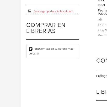
ISBN
Fech
Descargar portada (alta calidad)
publi
98
COMPRAR EN
17 cm
LIBRERÍAS
24,5 
Rústic
Encuéntralo en tu librería más
cercana
CO
Prólogo
LI