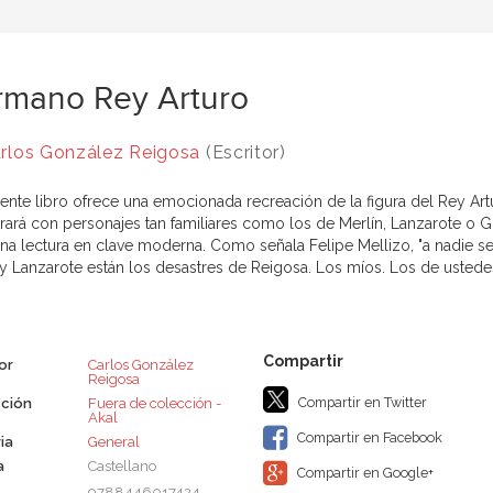
rmano Rey Arturo
rlos González Reigosa
(Escritor)
ente libro ofrece una emocionada recreación de la figura del Rey Artu
rará con personajes tan familiares como los de Merlín, Lanzarote o G
una lectura en clave moderna. Como señala Felipe Mellizo, "a nadie se
 y Lanzarote están los desastres de Reigosa. Los míos. Los de ustedes
or
Carlos González
Reigosa
Compartir en Twitter
ción
Fuera de colección -
Akal
Compartir en Facebook
ia
General
a
Castellano
Compartir en Google+
9788446017424