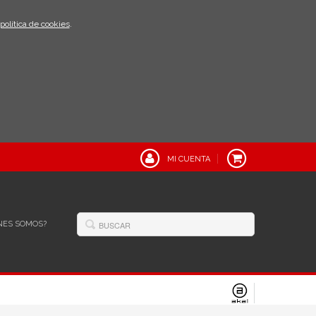
política de cookies
.
MI CUENTA
NES SOMOS?