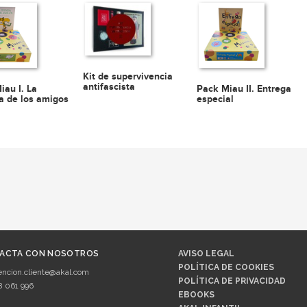
Kit de supervivencia
antifascista
iau I. La
Pack Miau II. Entrega
a de los amigos
especial
ACTA CON NOSOTROS
AVISO LEGAL
POLÍTICA DE COOKIES
encion.cliente@akal.com
POLÍTICA DE PRIVACIDAD
8 061 996
EBOOKS