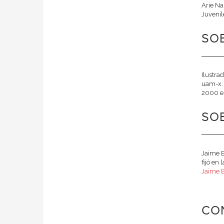
Arie Na
Juvenil
SOB
Ilustra
uam-x. 
2000 es
SOB
Jaime B
fijó en
Jaime B
CO