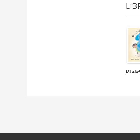
LI
Mi ele