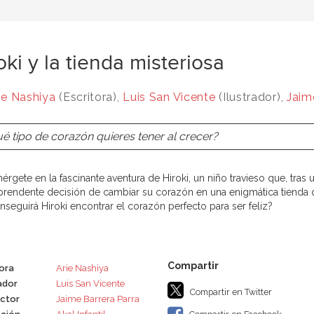
oki y la tienda misteriosa
ie Nashiya
(Escritora),
Luis San Vicente
(Ilustrador),
Jaim
é tipo de corazón quieres tener al crecer?
érgete en la fascinante aventura de Hiroki, un niño travieso que, tra
prendente decisión de cambiar su corazón en una enigmática tienda 
nseguirá Hiroki encontrar el corazón perfecto para ser feliz?
tora
Arie Nashiya
ador
Luis San Vicente
Compartir en Twitter
ctor
Jaime Barrera Parra