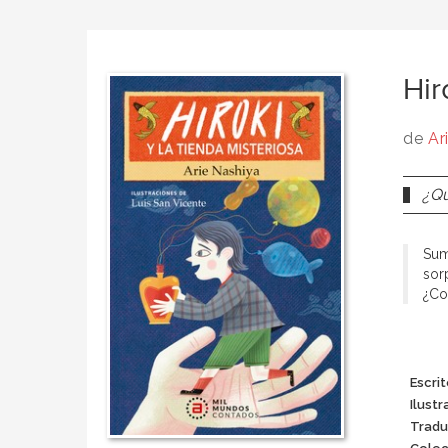
Hir
de
Ar
¿Qu
Sum
sor
¿Co
Escri
Ilustr
Tradu