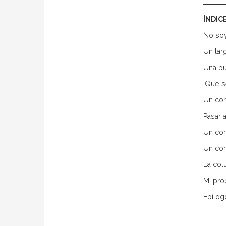
ÍNDIC
No so
Un lar
Una pu
¡Qué s
Un co
Pasar 
Un cor
Un cor
La col
Mi pro
Epílog