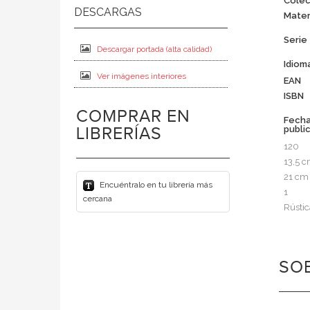
Colec
Mater
Serie
Descargar portada (alta calidad)
Idiom
Ver imágenes interiores
EAN
ISBN
COMPRAR EN
Fech
LIBRERÍAS
publi
120
13,5 
21 cm
Encuéntralo en tu librería más
1
cercana
Rústic
SOB