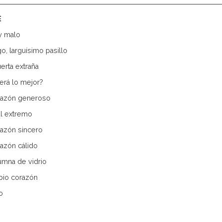
E
y malo
go, larguísimo pasillo
erta extraña
erá lo mejor?
razón generoso
al extremo
azón sincero
azón cálido
umna de vidrio
pio corazón
o