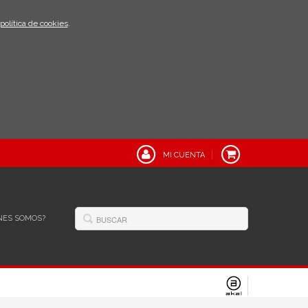
política de cookies
.
MI CUENTA
NES SOMOS?