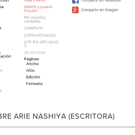
ción
Akal Infantil
Compartir en Facebook
ia
Infantil y juvenil
,
Compartir en Google+
Ficción
Mil mundos
contados
a
Castellano
9788446054450
978-84-460-5445-
0
a
19-02-2024
cación
Páginas
Ancho
cm
Alto
Edición
Formato
a
RE ARIE NASHIYA (ESCRITORA)