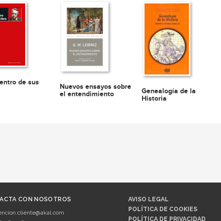
entro de sus
Nuevos ensayos sobre
Genealogía de la
el entendimiento
Historia
ACTA CON NOSOTROS
AVISO LEGAL
POLÍTICA DE COOKIES
encion.cliente@akal.com
POLÍTICA DE PRIVACIDAD