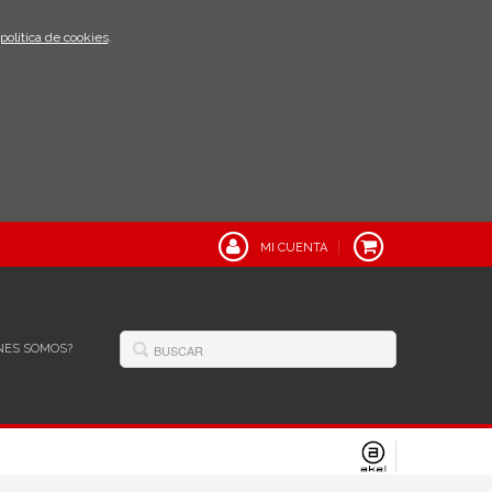
política de cookies
.
MI CUENTA
NES SOMOS?