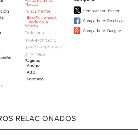
or
Felipe Martínez
Marzoa
Compartir en Twitter
ción
Fundamentos
ia
Filosofía
,
General
,
Compartir en Facebook
Historia de la
filosofía
Compartir en Google+
a
Castellano
9788470902741
978-84-7090-274-1
a
31-12-1995
cación
Páginas
Ancho
Alto
Formato
a
BROS RELACIONADOS