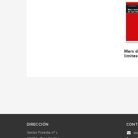
Marx d
límites
DIRECCIÓN
CONT
Sector Foresta nº 1
at