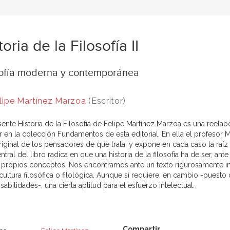
toria de la Filosofía II
sofía moderna y contemporánea
lipe Martínez Marzoa
(Escritor)
sente Historia de la Filosofía de Felipe Martínez Marzoa es una reela
or en la colección Fundamentos de esta editorial. En ella el profesor
riginal de los pensadores de que trata, y expone en cada caso la raíz 
ntral del libro radica en que una historia de la filosofía ha de ser, an
 propios conceptos. Nos encontramos ante un texto rigurosamente intr
cultura filosófica o filológica. Aunque sí requiere, en cambio -puesto 
abilidades-, una cierta aptitud para el esfuerzo intelectual.