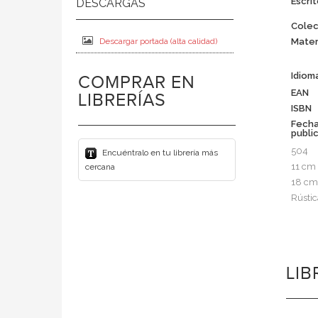
Escrit
Colec
Mater
Descargar portada (alta calidad)
Idiom
COMPRAR EN
EAN
LIBRERÍAS
ISBN
Fech
publi
504
Encuéntralo en tu librería más
11 cm
cercana
18 cm
Rústic
LI