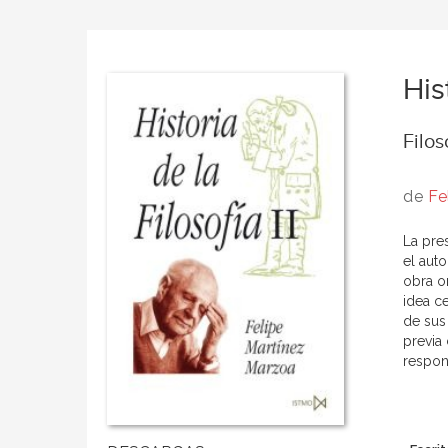
His
Filo
de
Fe
La pre
el aut
obra o
idea ce
de sus
previa 
respons