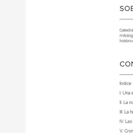
SOB
Catedrá
mitolog
histórico
CO
Índice
I. Una
II. La
III. La
IV. La
V. Cro