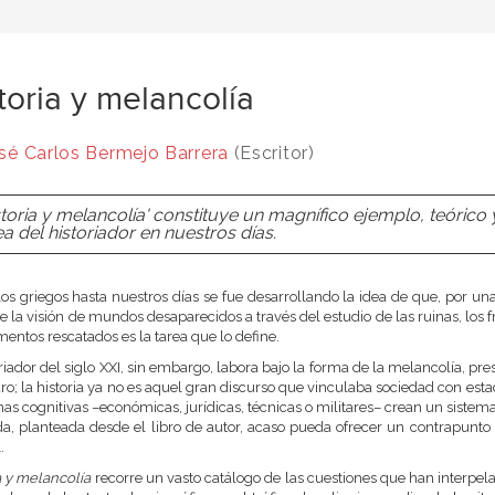
toria y melancolía
sé Carlos Bermejo Barrera
(Escritor)
storia y melancolía' constituye un magnífico ejemplo, teórico y
ea del historiador en nuestros días.
os griegos hasta nuestros días se fue desarrollando la idea de que, por una
ue la visión de mundos desaparecidos a través del estudio de las ruinas, los 
entos rescatados es la tarea que lo define.
oriador del siglo XXI, sin embargo, labora bajo la forma de la melancolía, pr
uro; la historia ya no es aquel gran discurso que vinculaba sociedad con esta
mas cognitivas –económicas, jurídicas, técnicas o militares– crean un sistema 
a, planteada desde el libro de autor, acaso pueda ofrecer un contrapunto 
l.
a y melancolía
recorre un vasto catálogo de las cuestiones que han interpela