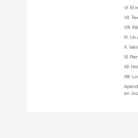
VI. El
VII. T
VIII. R
IX. Un 
X. Val
XI. Pi
XII. Hi
XIII. L
Apéndic
en Jo