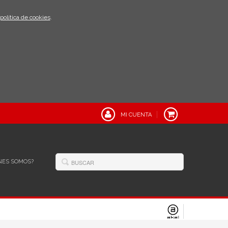
política de cookies
.
MI CUENTA
NES SOMOS?