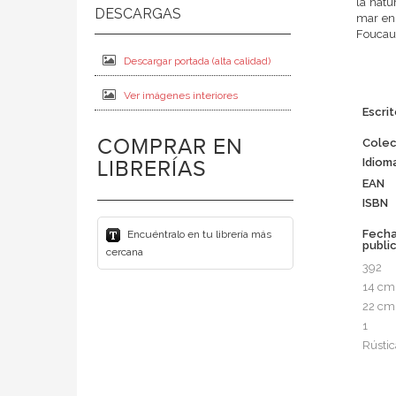
la natu
mar en 
Foucaul
Descargar portada (alta calidad)
Ver imágenes interiores
Escrit
COMPRAR EN
Colec
Idiom
LIBRERÍAS
EAN
ISBN
Fech
Encuéntralo en tu librería más
publi
cercana
392
14 cm
22 cm
1
Rústic