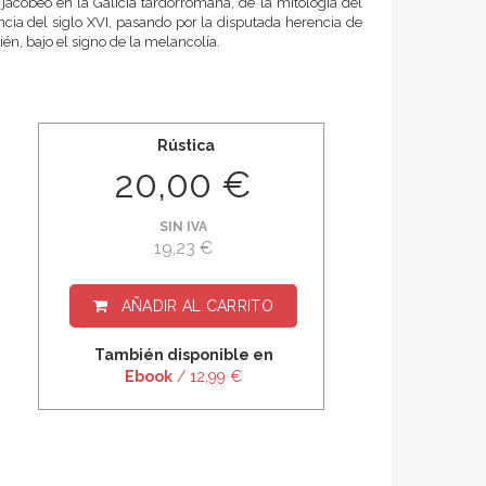
o jacobeo en la Galicia tardorromana, de la mitología del
ancia del siglo XVI, pasando por la disputada herencia de
ién, bajo el signo de la melancolía.
Rústica
20,00 €
SIN IVA
19,23 €
AÑADIR AL CARRITO
También disponible en
Ebook
/ 12,99 €