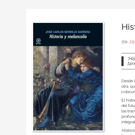
His
de
Jo
'Hi
tar
Desde l
otra, q
o docum
El hist
del fut
las tra
profund
integra
Histori