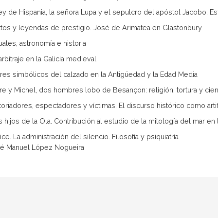
 rey de Hispania, la señora Lupa y el sepulcro del apóstol Jacobo. E
extos y leyendas de prestigio. José de Arimatea en Glastonbury
ituales, astronomía e historia
arbitraje en la Galicia medieval
ores simbólicos del calzado en la Antigüedad y la Edad Media
erre y Michel, dos hombres lobo de Besançon: religión, tortura y cienc
storiadores, espectadores y víctimas. El discurso histórico como artif
os hijos de la Ola. Contribución al estudio de la mitología del mar en 
e. La administración del silencio. Filosofía y psiquiatría
sé Manuel López Nogueira