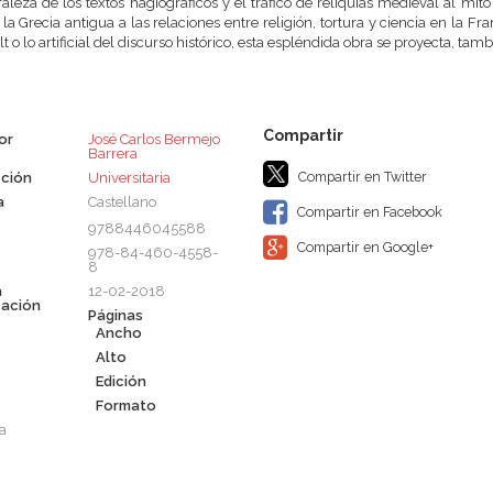
raleza de los textos hagiográficos y el tráfico de reliquias medieval al mit
la Grecia antigua a las relaciones entre religión, tortura y ciencia en la Fr
t o lo artificial del discurso histórico, esta espléndida obra se proyecta, tamb
or
José Carlos Bermejo
Barrera
Compartir en Twitter
ción
Universitaria
a
Castellano
Compartir en Facebook
9788446045588
Compartir en Google+
978-84-460-4558-
8
a
12-02-2018
cación
Páginas
Ancho
Alto
Edición
Formato
a