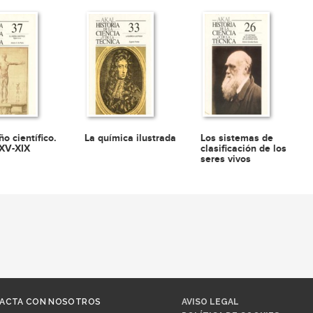
ño científico.
La química ilustrada
Los sistemas de
 XV-XIX
clasificación de los
seres vivos
ACTA CON NOSOTROS
AVISO LEGAL