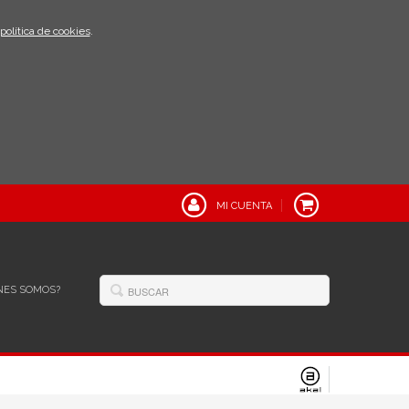
política de cookies
.
MI CUENTA
NES SOMOS?