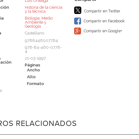
or
Luis Urteaga
ción
Historia de la ciencia
Compartir en Twitter
y la técnica
ia
Biología, Medio
Compartir en Facebook
Ambiente y
Geología
Compartir en Google+
a
Castellano
9788446007784
978-84-460-0778-
4
a
21-03-1997
cación
Páginas
Ancho
Alto
Formato
a
BROS RELACIONADOS