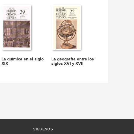
La química en el siglo
La geografía entre los
XIX
siglos XVI y XVII
SÍGUENOS