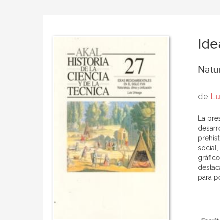
Ide
Natur
de
Lu
La pres
desarr
prehist
social,
gráfico
destac
para po