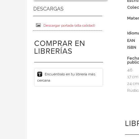
Escrit
Colec
Mater
Descargar portada (alta calidad)
Idiom
EAN
COMPRAR EN
ISBN
LIBRERÍAS
Fech
publi
46
Encuéntralo en tu librería más
17 cm
cercana
24 cm
Rústic
LI