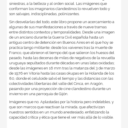
siniestras, a la belleza y al orden social. Las imágenes que
conforman los imaginarios clandestinos lo revuelven todo y
son salvajes, indisciplinadas, polinizantes.
Sin desvelarlas del todo, este libro propone un acercamiento a
algunas de sus manifestaciones a través de nueve tramas
entre distintos contextos y temporalidades. Desde una imagen
de un anciano durante la Guerra Civil española hasta un
antiguo centro de detención en Buenos Aires en el que hoy se
practica tango militante; desde los vaivenes tras la muerte de
Franco, que abrieron el tiempo del que salieron los huesos del
pasado, hasta las decenas de miles de negativos de la revuelta
uruguaya sepultados durante décadas en unas latas oxidadas;
desde las imágenes en 16 mm tras la matanza del 3 de marzo
de 1976 en Vitoria hasta las casas okupas en la Holanda de los
80, donde el celuloide salvó el tiempo y las distancias con las
colectividades libertarias del valle del Cinca, en Aragón,
pasando por una proyección de cine clandestino durante un
invierno en una parroquia de Gijón.
Imágenes que no. Aplastadas por la historia pero indelebles, y
que son marcos que reactivan la mirada, que afectivizan
nuestros sentidos en un mundo anestesiado, enfatizando la
capacidad crítica y ética que tiene el ver más allá de lo visible.