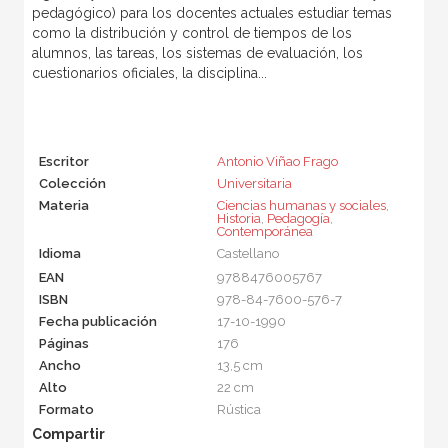
pedagógico) para los docentes actuales estudiar temas
como la distribución y control de tiempos de los
alumnos, las tareas, los sistemas de evaluación, los
cuestionarios oficiales, la disciplina...
Escritor
Antonio Viñao Frago
Colección
Universitaria
Materia
Ciencias humanas y sociales
,
Historia
,
Pedagogía
,
Contemporánea
Idioma
Castellano
EAN
9788476005767
ISBN
978-84-7600-576-7
Fecha publicación
17-10-1990
Páginas
176
Ancho
13,5 cm
Alto
22 cm
Formato
Rústica